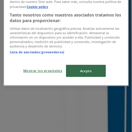
dentro de nuestro Sitio web. Para saber más, consulta nuestra política de
privacidad.
Cookie policy
Tanto nosotros como nuestros asociados tratamos los
datos para proporcionar:
Nordea
Utilizar datos de localización geográfica precisa. Analizar activamente las
características del dispositivo para su identificación. Almacenar la
Lynge Bytorv 15, Lillerød
información en un dispositivo y/o acceder a ella. Publicidad y contenido
personalizados, medición de publicidad y contenido, investigación de
audiencia y desarrollo de servicios.
10.4 km
Lista de asociados (proveedores)
Mostrar los propósitos
Acepto
Nordea
Nivå Center 21, Hørsholm
12.1 km
Annoncering