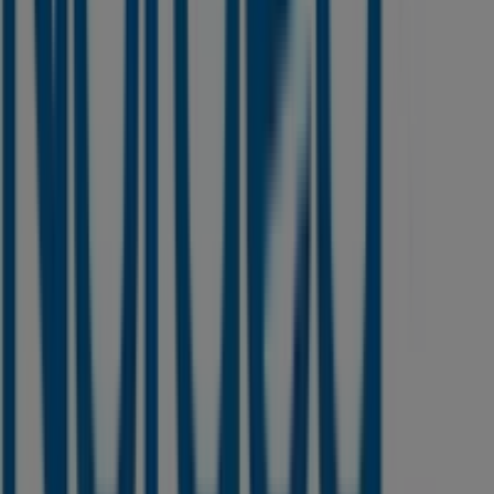
Tiendeo er en del af teknologivirksomheden Shopfully,
der er i gang med at genopfinde lokalhandel verden over.
Tiendeo
Det gør vi
Forretningsløsninger
Nyheder og medier
Arbejd hos os
Kontakt os