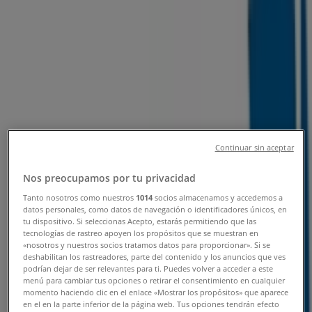
Tiendeo i Hillerød
»
Banker Tilbud i Hillerød
»
Nordea i Hillerød
»
Nordea butikker i Hillerød
Nordea
Continuar sin aceptar
Jernbanegade 3, Hillerød
Nos preocupamos por tu privacidad
7.8 km
Tanto nosotros como nuestros
1014
socios almacenamos y accedemos a
datos personales, como datos de navegación o identificadores únicos, en
tu dispositivo. Si seleccionas Acepto, estarás permitiendo que las
tecnologías de rastreo apoyen los propósitos que se muestran en
«nosotros y nuestros socios tratamos datos para proporcionar». Si se
Nordea
deshabilitan los rastreadores, parte del contenido y los anuncios que ves
podrían dejar de ser relevantes para ti. Puedes volver a acceder a este
Hovedgaden 18, Ølstykke-Stenløse
menú para cambiar tus opciones o retirar el consentimiento en cualquier
momento haciendo clic en el enlace «Mostrar los propósitos» que aparece
10.3 km
en el en la parte inferior de la página web. Tus opciones tendrán efecto