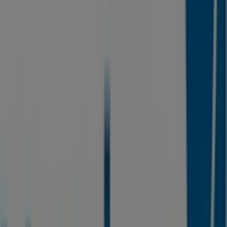
Nordea
Hovedgaden 39, Birkerød
12.5 km
Nordea