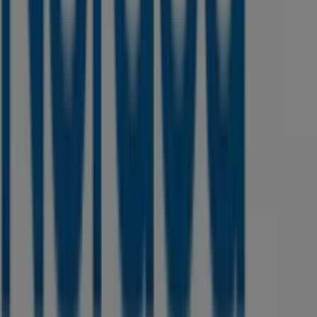
Marketing og forretningsforespørgsel
Butikken er placeret forkert på kortet
Ugentlig feedback annonce
Tekniske problemer og generel feedback
Index
Mærker
Lokale mærker
Forhandlere
Butikker i nærheten
Produkter
Lokale produkter
Byer
Download Tiendeos App.