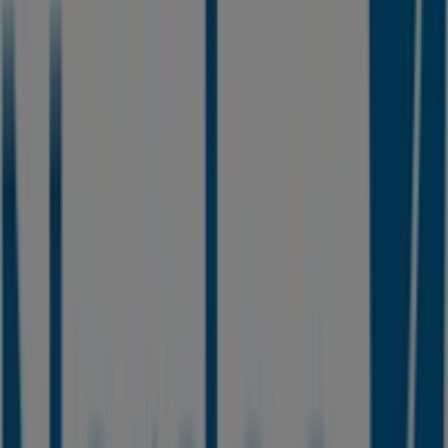
Kongevejs-centret 10, Hørsholm
12.5 km
Annoncering
Vi offentliggør snart tilbud fra Nordea