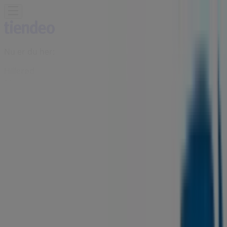
Nu er du her:
Hillerød
Featured
Dagligvarer
Hjem og møbler
Mode
Elektronik og
hvidevarer
Byggemarkeder
Sport
Legetøj og baby
Kosmetik
og sundhed
Biler og motor
Restauranter
Bøger og
kontor
Rejse
Banker
Annoncering
Nordea i Hillerød - Åbningstider,
telefonnummer og adresser