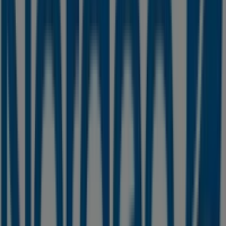
fra
Nordea
samt finde placeringer og oplysninger om de
nærmeste butikker i
Hillerød
.
Hos Tiendeo får du adgang til
kampagner
og rabatter,
men også til information om fysiske butikker i din by.
Gennemse
Nordea
's kataloger, find butikker i
Hillerød
,
og opdag produkter med store rabatter, så du kan spare
penge i
august
. Derudover giver vi dig præcise
placeringer, åbningstider og alle de nødvendige
oplysninger for at gøre din shoppingoplevelse så nem
som muligt.
Gå ikke glip af
Nordea
's
tilbud
i butikkerne i
Hillerød
, og
hold dig opdateret med de bedste priser i løbet af
august 2026
. På Tiendeo finder du altid de bedste
butikker og shoppingmuligheder i
Hillerød
. Begynd din
søgning nu!
Annoncering