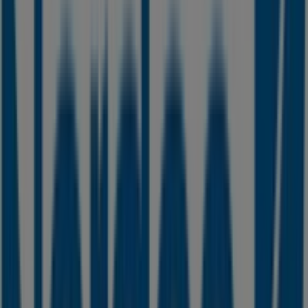
Byer med Nordea butikker
Nordea i Hørsholm
Nordea i Farum
Nordea i
Frederikssund
Nordea i Helsingør
Nordea i Gentofte
Nordea i Hedehusene
Nordea i Frederiksberg
Nordea i Roskilde
Nordea i Køge
Nordea i Ringsted
Nordea i Sorø
Nordea i Kalundborg
Se flere byer
Andre virksomheder i Banker i
Hillerød
Nordea
Velkommen til Tiendeo! Her kan du ikke kun finde de
bedste
tilbud
,
kataloger
og
kampagner
, men også
opdage de mest populære butikker i
Hillerød
. I løbet af
august 2026
kan du lære alt om de nyeste opdateringer