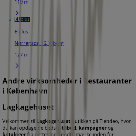
119 m
Elplus
Nørregade 16, Viborg
127 m
Andre virksomheder i Restauranter
i København
Lagkagehuset
Velkommen til
Lagkagehuset
butikken på Tiendeo, hvor
du kan opdage de bedste
tilbud
,
kampagner
og
kataloger
fra dette anerkendte mærke inden for