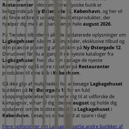
Restauranter
sektoren. Vores fysiske butik er
beliggende på
Ny Østergade 12
,
København
, og her vil
du finde et bredt udvalg af kvalitetsprodukter, der
hjælper dig med at spare penge hele
august 2026
.
På Tiendeo tilbyder vi alle de opdaterede oplysninger om
Lagkagehuset
, såsom åbningstider, eksklusive tilbud og
den præcise placering af butikken på
Ny Østergade 12
.
Derudover får du adgang til de nyeste kataloger fra
Lagkagehuset
, hvor du kan opdage de nyeste
kampagner og få store rabatter på
Restauranter
produkter til dine køb i
København
.
Gå ikke glip af muligheden for at besøge
Lagkagehuset
butikken på
Ny Østergade 12
for en fuld
shoppingoplevelse. Vi inviterer dig til at udforske de
kampagner, vi har til dig i denne
august
og holde dig
opdateret om de bedste tilbud fra
Lagkagehuset
i
København
. Besøg os og begynd at spare i dag!
Flere oplysninger om Lagkagehuset
Se andre butikker af