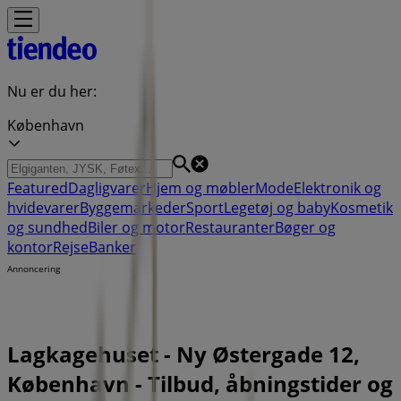
Nu er du her:
København
Featured
Dagligvarer
Hjem og møbler
Mode
Elektronik og
hvidevarer
Byggemarkeder
Sport
Legetøj og baby
Kosmetik
og sundhed
Biler og motor
Restauranter
Bøger og
kontor
Rejse
Banker
Annoncering
Lagkagehuset - Ny Østergade 12,
København - Tilbud, åbningstider og