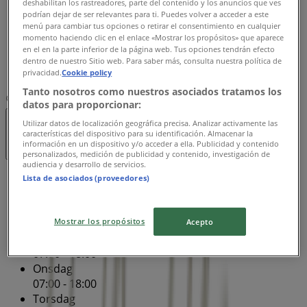
deshabilitan los rastreadores, parte del contenido y los anuncios que ves
07:00 - 18:00
podrían dejar de ser relevantes para ti. Puedes volver a acceder a este
menú para cambiar tus opciones o retirar el consentimiento en cualquier
Fredag
momento haciendo clic en el enlace «Mostrar los propósitos» que aparece
07:00 - 18:00
en el en la parte inferior de la página web. Tus opciones tendrán efecto
Lørdag
dentro de nuestro Sitio web. Para saber más, consulta nuestra política de
privacidad.
Cookie policy
08:00 - 18:00
Tanto nosotros como nuestros asociados tratamos los
Kort
7214 4737
datos para proporcionar:
Utilizar datos de localización geográfica precisa. Analizar activamente las
Lukket
características del dispositivo para su identificación. Almacenar la
información en un dispositivo y/o acceder a ella. Publicidad y contenido
personalizados, medición de publicidad y contenido, investigación de
audiencia y desarrollo de servicios.
Søndag
Lista de asociados (proveedores)
08:00 - 18:00
Mandag
Mostrar los propósitos
07:00 - 18:00
Acepto
Tirsdag
07:00 - 18:00
Onsdag
07:00 - 18:00
Torsdag