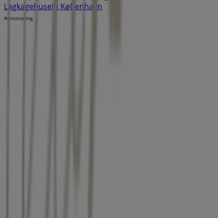
Lagkagehuset i København
Annoncering