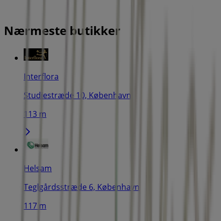
Nærmeste butikker
Interflora
Studiestræde 10, København
113 m
Helsam
Teglgårdsstræde 6, København
117 m