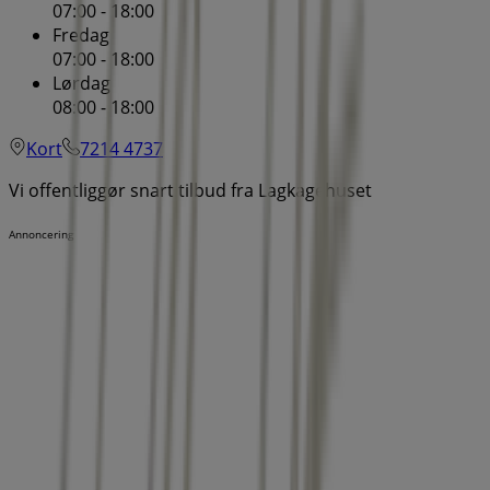
07:00 - 18:00
Fredag
07:00 - 18:00
Lørdag
08:00 - 18:00
Kort
7214 4737
Vi offentliggør snart tilbud fra Lagkagehuset
Annoncering