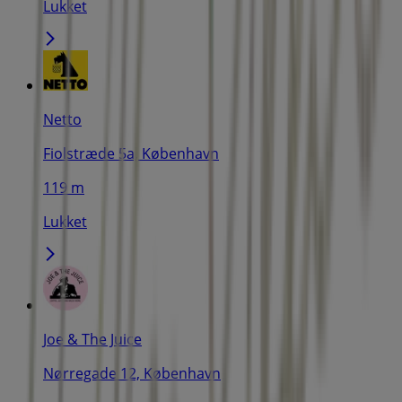
Lukket
Netto
Fiolstræde 5a, København
119 m
Lukket
Joe & The Juice
Nørregade 12, København