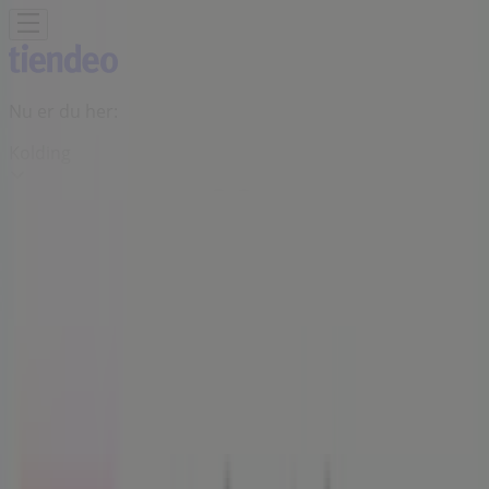
Nu er du her:
Kolding
Featured
Dagligvarer
Hjem og møbler
Mode
Elektronik og
hvidevarer
Byggemarkeder
Sport
Legetøj og baby
Kosmetik
og sundhed
Biler og motor
Restauranter
Bøger og
kontor
Rejse
Banker
Annoncering
Arbejdernes Landsbank - Buen 1,
Kolding - Tilbud, åbningstider og