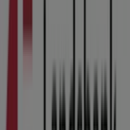
inden for
Banker
sektoren. Vores fysiske butik er
beliggende på
Buen 1
,
Kolding
, og her vil du finde et
bredt udvalg af kvalitetsprodukter, der hjælper dig med
at spare penge hele
august 2026
.
På Tiendeo tilbyder vi alle de opdaterede oplysninger om
Arbejdernes Landsbank
, såsom åbningstider, eksklusive
tilbud og den præcise placering af butikken på
Buen 1
.
Derudover får du adgang til de nyeste kataloger fra
Arbejdernes Landsbank
, hvor du kan opdage de nyeste
kampagner og få store rabatter på
Banker
produkter til
dine køb i
Kolding
.
Gå ikke glip af muligheden for at besøge
Arbejdernes
Landsbank
butikken på
Buen 1
for en fuld
shoppingoplevelse. Vi inviterer dig til at udforske de
kampagner, vi har til dig i denne
august
og holde dig
opdateret om de bedste tilbud fra
Arbejdernes
Landsbank
i
Kolding
. Besøg os og begynd at spare i dag!
Flere oplysninger om Arbejdernes Landsbank
Se andre