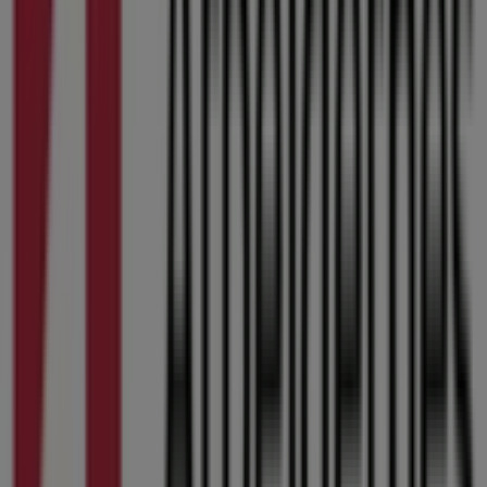
10:00 - 16:00
Onsdag
10:00 - 16:00
Torsdag
10:00 - 16:00
Fredag
10:00 - 16:00
Lørdag
Lukket
Kort
38483046
Vi offentliggør snart tilbud fra Arbejdernes Landsbank
Annoncering