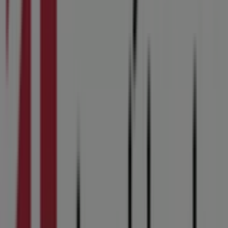
181 m
Normal
Rendebanen 13, Kolding
184 m
Andre virksomheder i Banker i
Kolding
Arbejdernes Landsbank
Velkommen til
Arbejdernes Landsbank
butikken på
Tiendeo, hvor du kan opdage de bedste
tilbud
,
kampagner
og
kataloger
fra dette anerkendte mærke