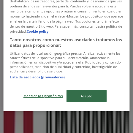
deshabilitan los rastreadores, parte del contenido y los anuncios que ves
10:00 - 16:00
podrían dejar de ser relevantes para ti. Puedes volver a acceder a este
Torsdag
menú para cambiar tus opciones o retirar el consentimiento en cualquier
10:00 - 16:00
momento haciendo clic en el enlace «Mostrar los propósitos» que aparece
en el en la parte inferior de la página web. Tus opciones tendrán efecto
Fredag
dentro de nuestro Sitio web. Para saber más, consulta nuestra política de
10:00 - 16:00
privacidad.
Cookie policy
Lørdag
Tanto nosotros como nuestros asociados tratamos los
datos para proporcionar:
Lukket
Utilizar datos de localización geográfica precisa. Analizar activamente las
Kort
38483046
características del dispositivo para su identificación. Almacenar la
información en un dispositivo y/o acceder a ella. Publicidad y contenido
personalizados, medición de publicidad y contenido, investigación de
Åben
Indtil 16:00
audiencia y desarrollo de servicios.
Lista de asociados (proveedores)
Søndag
Mostrar los propósitos
Acepto
Lukket
Mandag
10:00 - 16:00
Tirsdag