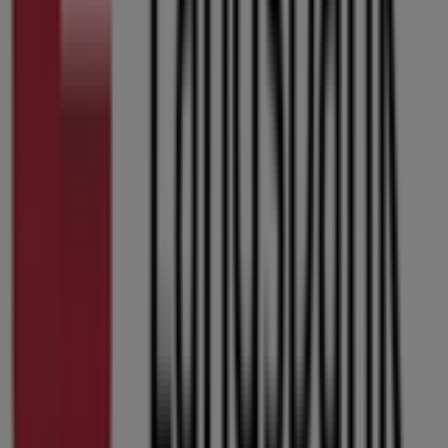
Tiendeo er en del af teknologivirksomheden Shopfully,
der er i gang med at genopfinde lokalhandel verden over.
Tiendeo
Det gør vi
Forretningsløsninger