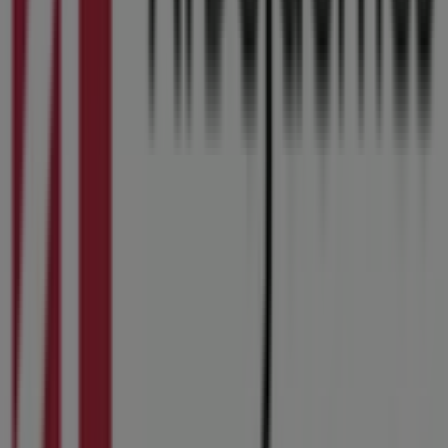
Bredgade 8, Kolding
170 m
Åben
Helly Hansen
Bredgade 8, Kolding
170 m
Nordea
Rendebanen 13, Kolding