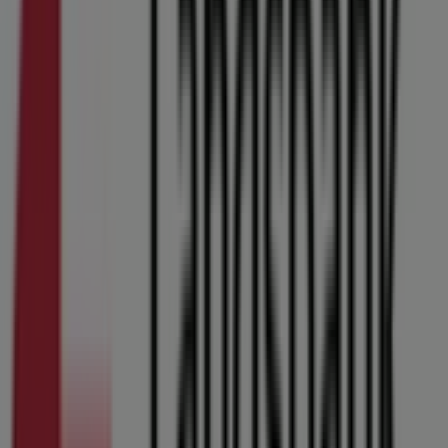
butikker af Arbejdernes Landsbank i Kolding
Annoncering