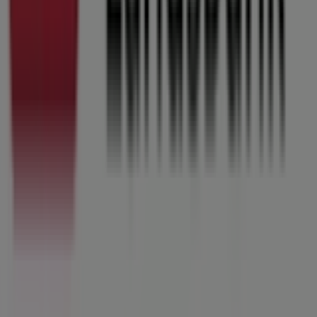
Nyheder og medier
Arbejd hos os
Kontakt os
Marketing og forretningsforespørgsel
Butikken er placeret forkert på kortet
Ugentlig feedback annonce
Tekniske problemer og generel feedback
Index
Mærker
Lokale mærker
Forhandlere
Butikker i nærheten
Produkter