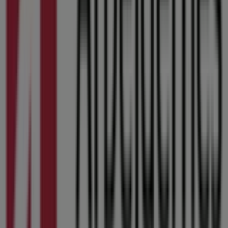
Nærmeste butikker
Society of Lifestyle
Katrinegade 8, Kolding
111 m
Sport 24