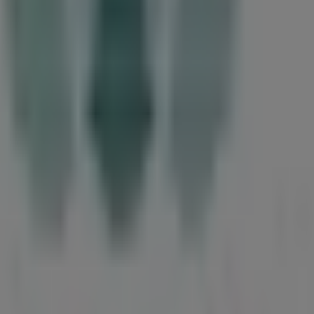
lefonnummer
øbing
 i Svendborg
Fynske Bank i Faaborg
Fynske Bank i Nybor