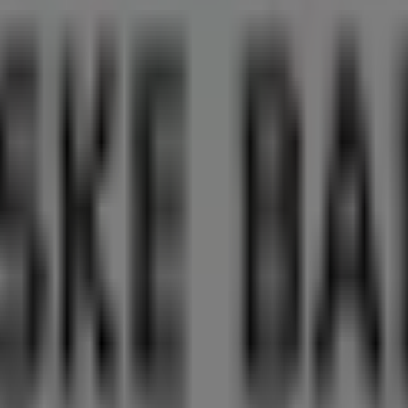
Rudkøbing
i Rudkøbing
est fremtrædende
tilbud
,
kataloger
og
kampagner
inden fo
 et af de mest populære mærker inden for
Banker
i
Rudkøb
r med store rabatter, der hjælper dig med at spare penge 
er i
Rudkøbing
og omegn.
ld dig opdateret med de bedste priser i løbet af
august 20
kampagner, vi har forberedt til dig!