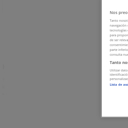
Følg for at få tilbud
Nos preo
Tiendeo i Rudkøbing
»
Tanto nosot
navegación o
Banker Tilbud i Rudkøbing
tecnologías 
para proporc
de ser relev
»
consentimien
parte inferi
Fynske Bank i Rudkøbing
consulta nue
Tanto no
Hurtigt kig på Fynske Bank tilbud i 
Utilizar dato
identificaci
personalizad
Lista de as
Kategori:
Banker
Annoncering