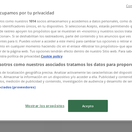
Con
cupamos por tu privacidad
ros como nuestros
1014
socios almacenamos y accedemos a datos personales, como d
 identificadores únicos, en tu dispositivo. Si seleccionas Acepto, estarás permitiendo 
de rastreo apoyen los propósitos que se muestran en «nosotros y nuestros socios trat
ionar». Si se deshabilitan los rastreadores, parte del contenido y los anuncios que ves
antes para ti. Puedes volver a acceder a este menú para cambiar tus opciones o retirar e
to en cualquier momento haciendo clic en el enlace «Mostrar los propósitos» que apar
or de la página web. Tus opciones tendrán efecto dentro de nuestro Sitio web. Para sab
stra política de privacidad.
Cookie policy
sotros como nuestros asociados tratamos los datos para proporc
Rudkøbing
s de localización geográfica precisa. Analizar activamente las características del disposit
ón. Almacenar la información en un dispositivo y/o acceder a ella. Publicidad y conteni
os, medición de publicidad y contenido, investigación de audiencia y desarrollo de ser
ociados (proveedores)
Mostrar los propósitos
Acepto