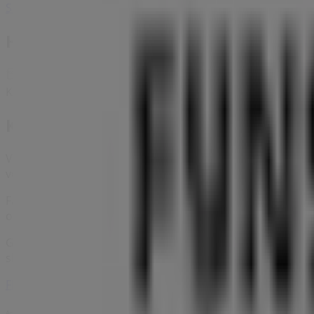
Se flere byer
Hurtigt kig på Fynske Bank tilbud i 
Kategori:
Banker
Kataloger og tilbud af Fynske Bank 
Velkommen til Tiendeo, dit bedste valg for at finde de m
vores platform opdage de nyeste tilbud fra
Fynske Bank
,
Få adgang til
Fynske Bank
-katalogerne og opdag produkte
om alle eksklusive
kampagner
, udsalg og de nyeste nyhed
Gå ikke glip af
Fynske Bank
-tilbuddene i
Rudkøbing
og ho
shoppingmuligheder i
Rudkøbing
. Udforsk de fantastiske 
Flere oplysninger om Fynske Bank
Annoncering