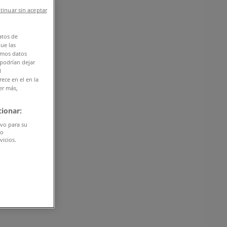
tinuar sin aceptar
atos de
que las
amos datos
 podrían dejar
l
ece en el en la
er más,
ionar:
ivo para su
do
vicios.