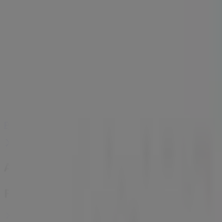
Fynske Bank
Centrumpladsen 19, Svendborg
15.3 km
Fynske Bank i Rudkøbing — Butikker, åbningstider og te
Andre virksomheder i Banker i Rudk
Find Fynske Bankkataloger i din by
Fynske Bank i Vejle
Fynske Bank i Kolding
Fynske Bank