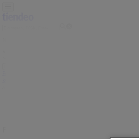
Nu er du her:
Rudkøbing
Featured
Dagligvarer
Hjem og møbler
Mode
Elektronik og h
kontor
Rejse
Banker
Annoncering
Fynske Bank Rudkøbing - Tilbud, rab