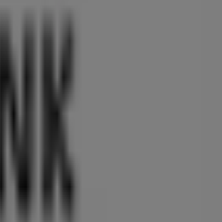
r
Banker
i
Rudkøbing
. I løbet af
august 2026
kan du på
ing
.
på dine køb i
august
. Derudover holder vi dig opdateret
26
. Hos Tiendeo finder du altid de bedste