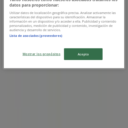
datos para proporcionar:
Utilizar datos de localización geográfica precisa. Analizar activamente las
características del dispositivo para su identificación. Almacenar la
información en un dispositivo y/o acceder a ella. Publicidad y contenido
personalizados, medición de publicidad y contenido, investigación de
audiencia y desarrollo de servicios.
Lista de asociados (proveedores)
Mostrar los propósitos
Acepto
{"numCatalogs":0}
Tidsplaner og adresser Sydbank
Sydbank
Jernbanegade 6, Viborg
626 m