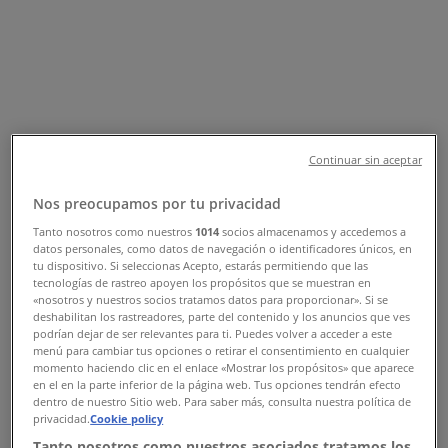
Følg for at få tilbud
Tiendeo i Viborg
»
Banker Tilbud i Viborg
»
Sydbank i Viborg
Continuar sin aceptar
Hurtigt kig på Sydbank tilbud i
Nos preocupamos por tu privacidad
Viborg
Tanto nosotros como nuestros
1014
socios almacenamos y accedemos a
datos personales, como datos de navegación o identificadores únicos, en
tu dispositivo. Si seleccionas Acepto, estarás permitiendo que las
tecnologías de rastreo apoyen los propósitos que se muestran en
Kategori:
Banker
«nosotros y nuestros socios tratamos datos para proporcionar». Si se
deshabilitan los rastreadores, parte del contenido y los anuncios que ves
Vi offentliggør snart tilbud fra Sydbank
podrían dejar de ser relevantes para ti. Puedes volver a acceder a este
menú para cambiar tus opciones o retirar el consentimiento en cualquier
momento haciendo clic en el enlace «Mostrar los propósitos» que aparece
Annoncering
en el en la parte inferior de la página web. Tus opciones tendrán efecto
dentro de nuestro Sitio web. Para saber más, consulta nuestra política de
privacidad.
Cookie policy
Tanto nosotros como nuestros asociados tratamos los