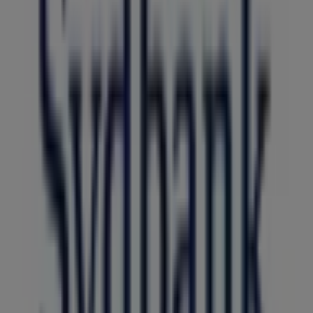
Viborg
Find Sydbankkataloger i din by
Sydbank i København
Sydbank i Aalborg
Sydbank i
Vejle
Sydbank i Odense
Sydbank i Rønde
Sydbank i
Silkeborg
Sydbank i Randers
Sydbank i Herning
Sydbank i Ikast
Sydbank i Holstebro
Sydbank i
Skanderborg
Sydbank i Horsens
Sydbank i Hedensted
Se flere byer
Hurtigt kig på Sydbank tilbud i
Viborg
Kategori:
Banker
Kataloger og tilbud af Sydbank i
Viborg