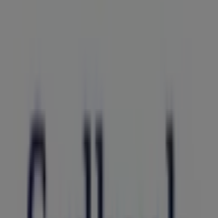
Sydbank i Viborg — Butikker, åbningstider og
telefonnummer
Det bliver endnu nemmere at spare penge med
appen.
YDu kan nemt og hurtigt finde de bedste tilbud fra
butikker i nærheden af dig, gemme dem og oprette din
spareliste fra din mobiltelefon.
DOWNLOAD APPEN
Andre virksomheder i Banker i