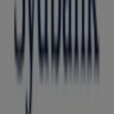
Velkommen til Tiendeo, dit bedste valg for at finde de
mest fremtrædende
tilbud
,
kataloger
og
kampagner
inden for
Banker
i
Viborg
. I løbet af
august 2026
kan du
på vores platform opdage de nyeste tilbud fra
Sydbank
,
et af de mest populære mærker inden for
Banker
i
Viborg
.
Få adgang til
Sydbank
-katalogerne og opdag produkter
med store rabatter, der hjælper dig med at spare penge
på dine køb i
august
. Derudover holder vi dig opdateret
om alle eksklusive
kampagner
, udsalg og de nyeste
nyheder i
Viborg
og omegn.
Gå ikke glip af
Sydbank
-tilbuddene i
Viborg
og hold dig
opdateret med de bedste priser i løbet af
august 2026
.
Hos Tiendeo finder du altid de bedste
shoppingmuligheder i
Viborg
. Udforsk de fantastiske
kampagner, vi har forberedt til dig!
Flere oplysninger om Sydbank