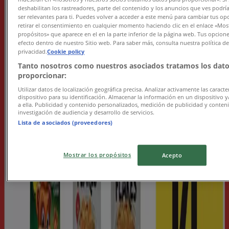
deshabilitan los rastreadores, parte del contenido y los anuncios que ves podrí
ser relevantes para ti. Puedes volver a acceder a este menú para cambiar tus op
Eksklusive tilbud til vores kunder
retirar el consentimiento en cualquier momento haciendo clic en el enlace «Most
propósitos» que aparece en el en la parte inferior de la página web. Tus opcion
Udløber 11.8
Anholt
efecto dentro de nuestro Sitio web. Para saber más, consulta nuestra política d
Ny
privacidad.
Cookie policy
Tanto nosotros como nuestros asociados tratamos los dato
proporcionar:
Utilizar datos de localización geográfica precisa. Analizar activamente las caracter
ABC Lavpris
dispositivo para su identificación. Almacenar la información en un dispositivo y
a ella. Publicidad y contenido personalizados, medición de publicidad y conten
Stort udvalg af tilbud
investigación de audiencia y desarrollo de servicios.
Lista de asociados (proveedores)
Udløber 11.8
Anholt
Ny
Mostrar los propósitos
Acepto
ABC Lavpris
Fantastiske rabatter på udvalgte
produkter