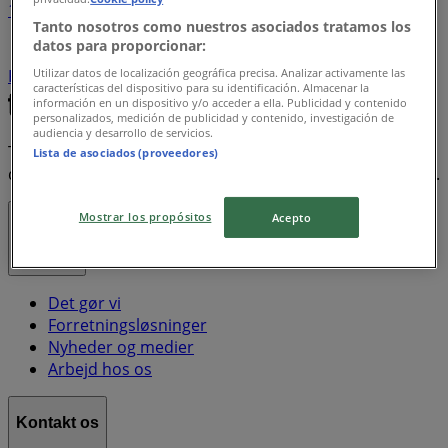
1
Tanto nosotros como nuestros asociados tratamos los
datos para proporcionar:
Keramik
Coca Cola
Pokemon
Makita
Shell
Bio
Utilizar datos de localización geográfica precisa. Analizar activamente las
Kinder
Oral B
Dart
Kort
Ryobi
características del dispositivo para su identificación. Almacenar la
información en un dispositivo y/o acceder a ella. Publicidad y contenido
personalizados, medición de publicidad y contenido, investigación de
audiencia y desarrollo de servicios.
Tiendeo er en del af teknologivirksomheden Shopfully,
Lista de asociados (proveedores)
der er i gang med at genopfinde lokalhandel verden over.
Mostrar los propósitos
Acepto
Tiendeo
Det gør vi
Forretningsløsninger
Nyheder og medier
Arbejd hos os
Kontakt os