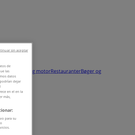
tinuar sin aceptar
atos de
sundhed
Biler og motor
Restauranter
Bøger og
que las
amos datos
 podrían dejar
l
ece en el en la
er más,
ionar:
ivo para su
do
vicios.