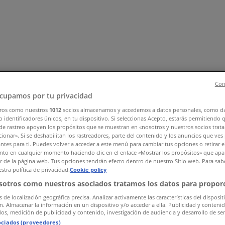
Con
cupamos por tu privacidad
ros como nuestros
1012
socios almacenamos y accedemos a datos personales, como d
videvarer
Byggemarkeder
Sport
Legetøj og baby
Kosmetik og 
 identificadores únicos, en tu dispositivo. Si seleccionas Acepto, estarás permitiendo 
de rastreo apoyen los propósitos que se muestran en «nosotros y nuestros socios trat
ionar». Si se deshabilitan los rastreadores, parte del contenido y los anuncios que ves
antes para ti. Puedes volver a acceder a este menú para cambiar tus opciones o retirar e
to en cualquier momento haciendo clic en el enlace «Mostrar los propósitos» que apar
or de la página web. Tus opciones tendrán efecto dentro de nuestro Sitio web. Para sab
stra política de privacidad.
Cookie policy
sotros como nuestros asociados tratamos los datos para proporc
s de localización geográfica precisa. Analizar activamente las características del disposit
ón. Almacenar la información en un dispositivo y/o acceder a ella. Publicidad y conteni
os, medición de publicidad y contenido, investigación de audiencia y desarrollo de ser
ociados (proveedores)