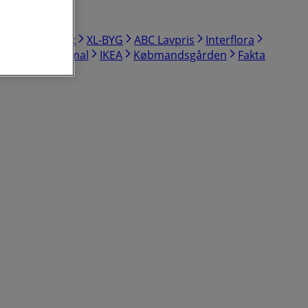
haus
jem & fix
XL-BYG
ABC Lavpris
Interflora
Silvan
Normal
IKEA
Købmandsgården
Fakta