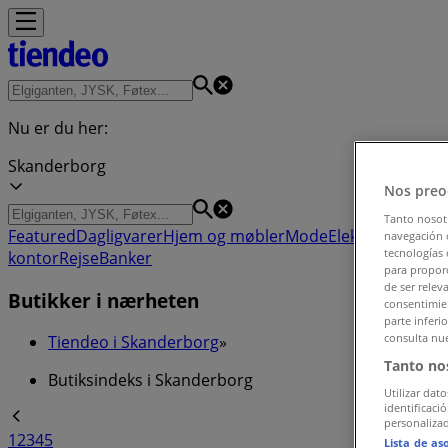
Nu er du her:
Skanderborg
Nos preo
Tanto nosot
Featured
Dagligvarer
Hjem og møbler
Mode
Elektronik og h
navegación o
tecnologías 
kontor
Rejse
Banker
para proporc
de ser relev
Butikker i nærheten
consentimien
parte inferi
consulta nue
Tiendeo i Skanderborg
»
Tanto no
Butiksindeks i Skanderborg
Utilizar dato
identificaci
personalizad
1
2
3
4
5
Lista de as