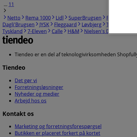
...
11
Netto
Rema 1000
Lidl
SuperBrugsen
Føtex
MEN
Dagli'Brugsen
JYSK
Fleggaard
Løvbjerg
Thansen
Ma
Tyskland
7-Eleven
Calle
H&M
Nielsen's Discount
N
Tiendeo er en del af teknologivirksomheden Shopfully
Tiendeo
Det gør vi
Forretningsløsninger
Nyheder og medier
Arbejd hos os
Kontakt os
Marketing og forretningsforespørgsel
Butikken er placeret forkert på kortet