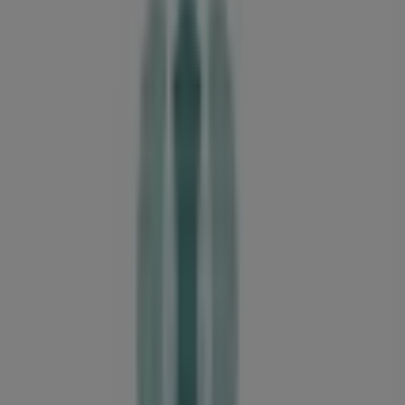
Nørrebrogade 8-10, Vejle
197 m
Tvis Køkken
Dæmningen 70A, Vejle
231 m
Hi-Fi Klubben
Nørrebrogade 5, Vejle