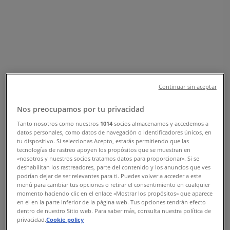
telefonnummer
Tiendeo i Vejle
»
Banker Tilbud i Vejle
»
Fynske Bank i Vejle
»
Fynske Bank | Søndergade 14
Continuar sin aceptar
Kort
7663 7663
Kort
7663 7663
Nos preocupamos por tu privacidad
Vi offentliggør snart tilbud fra Fynske Bank
Tanto nosotros como nuestros
1014
socios almacenamos y accedemos a
datos personales, como datos de navegación o identificadores únicos, en
tu dispositivo. Si seleccionas Acepto, estarás permitiendo que las
Annoncering
tecnologías de rastreo apoyen los propósitos que se muestran en
«nosotros y nuestros socios tratamos datos para proporcionar». Si se
deshabilitan los rastreadores, parte del contenido y los anuncios que ves
podrían dejar de ser relevantes para ti. Puedes volver a acceder a este
menú para cambiar tus opciones o retirar el consentimiento en cualquier
momento haciendo clic en el enlace «Mostrar los propósitos» que aparece
en el en la parte inferior de la página web. Tus opciones tendrán efecto
dentro de nuestro Sitio web. Para saber más, consulta nuestra política de
privacidad.
Cookie policy