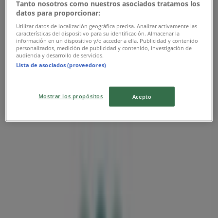
Tanto nosotros como nuestros asociados tratamos los
datos para proporcionar:
Utilizar datos de localización geográfica precisa. Analizar activamente las
características del dispositivo para su identificación. Almacenar la
información en un dispositivo y/o acceder a ella. Publicidad y contenido
personalizados, medición de publicidad y contenido, investigación de
audiencia y desarrollo de servicios.
Nærmeste butikker
Lista de asociados (proveedores)
Mostrar los propósitos
Acepto
Bang & Olufsen
Kalkbrænderivej 7, Vejle
170 m
Interflora