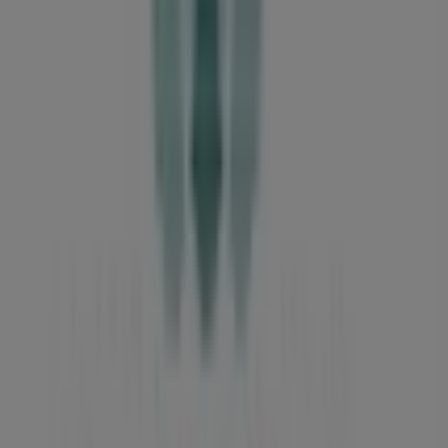
254 m
Lukket
Ecco
Nørregade, 4, Vejle
259 m
Lukket
Andre virksomheder i Banker i Vejle
Fynske Bank