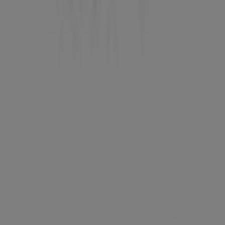
Tiendeo er en del af teknologivirksomheden Shopfully,
der er i gang med at genopfinde lokalhandel verden over.
Tiendeo