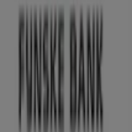
Velkommen til
Fynske Bank
butikken på Tiendeo, hvor
du kan opdage de bedste
tilbud
,
kampagner
og
kataloger
fra dette anerkendte mærke inden for
Banker
sektoren. Vores fysiske butik er beliggende på
Søndergade 14
,
Vejle
, og her vil du finde et bredt udvalg
af kvalitetsprodukter, der hjælper dig med at spare
penge hele
august 2026
.
På Tiendeo tilbyder vi alle de opdaterede oplysninger om
Fynske Bank
, såsom åbningstider, eksklusive tilbud og
den præcise placering af butikken på
Søndergade 14
.
Derudover får du adgang til de nyeste kataloger fra
Fynske Bank
, hvor du kan opdage de nyeste kampagner
og få store rabatter på
Banker
produkter til dine køb i
Vejle
.
Gå ikke glip af muligheden for at besøge
Fynske Bank
butikken på
Søndergade 14
for en fuld
shoppingoplevelse. Vi inviterer dig til at udforske de
kampagner, vi har til dig i denne
august
og holde dig
opdateret om de bedste tilbud fra
Fynske Bank
i
Vejle
.