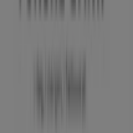
Besøg os og begynd at spare i dag!
Flere oplysninger om Fynske Bank
Se andre butikker af
Fynske Bank i Vejle
Annoncering