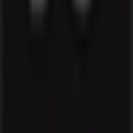
Tiendeo
Det gør vi
Forretningsløsninger
Nyheder og medier
Arbejd hos os
Kontakt os
Marketing og forretningsforespørgsel
Butikken er placeret forkert på kortet
Ugentlig feedback annonce
Tekniske problemer og generel feedback
Index