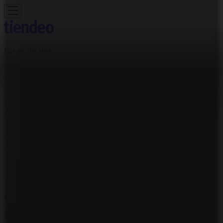
Nu er du her:
Vejle
Featured
Dagligvarer
Hjem og møbler
Mode
Elektronik og
hvidevarer
Byggemarkeder
Sport
Legetøj og baby
Kosmetik
og sundhed
Biler og motor
Restauranter
Bøger og
kontor
Rejse
Banker
Annoncering
Bang & Olufsen butik -
Kalkbrænderivej 7, Vejle -