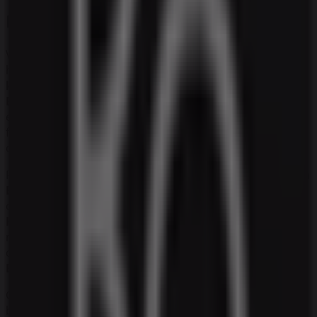
Bang & Olufsen
Velkommen til
Bang & Olufsen
butikken på Tiendeo,
hvor du kan opdage de bedste
tilbud
,
kampagner
og
kataloger
fra dette anerkendte mærke inden for
Elektronik og hvidevarer
sektoren. Vores fysiske butik
er beliggende på
Kalkbrænderivej 7
,
Vejle
, og her vil du
finde et bredt udvalg af kvalitetsprodukter, der hjælper
dig med at spare penge hele
august 2026
.
På Tiendeo tilbyder vi alle de opdaterede oplysninger om
Bang & Olufsen
, såsom åbningstider, eksklusive tilbud
og den præcise placering af butikken på
Kalkbrænderivej 7
. Derudover får du adgang til de
nyeste kataloger fra
Bang & Olufsen
, hvor du kan
opdage de nyeste kampagner og få store rabatter på
Elektronik og hvidevarer
produkter til dine køb i
Vejle
.
Gå ikke glip af muligheden for at besøge
Bang & Olufsen
butikken på
Kalkbrænderivej 7
for en fuld