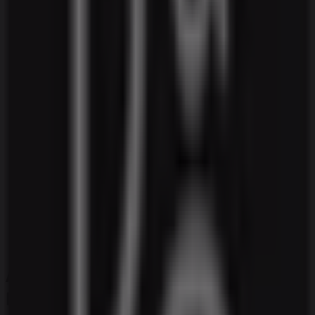
Nørrebrogade 5, Vejle
254 m
Lukket
Ecco
Nørregade, 4, Vejle
259 m
Åben
Andre virksomheder i Elektronik og
hvidevarer i Vejle