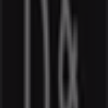
Interflora
Nørrebrogade 8-10, Vejle
197 m
Tvis Køkken
Dæmningen 70A, Vejle
231 m
Hi-Fi Klubben