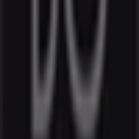
Tiendeo er en del af teknologivirksomheden Shopfully,
der er i gang med at genopfinde lokalhandel verden over.