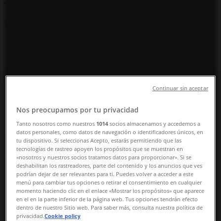
Tilbudsavis, åbningstider og
telefonnummer
Tiendeo i Vejle
»
Elektronik og hvidevarer Tilbud i Vejle
»
Bang & Olufsen i Vejle
»
Bang & Olufsen | Kalkbrænderivej 7
Continuar sin aceptar
Kort
75833400
Nos preocupamos por tu privacidad
Kort
75833400
Tanto nosotros como nuestros
1014
socios almacenamos y accedemos a
datos personales, como datos de navegación o identificadores únicos, en
Vi offentliggør snart tilbud fra Bang & Olufsen
tu dispositivo. Si seleccionas Acepto, estarás permitiendo que las
tecnologías de rastreo apoyen los propósitos que se muestran en
Annoncering
«nosotros y nuestros socios tratamos datos para proporcionar». Si se
deshabilitan los rastreadores, parte del contenido y los anuncios que ves
podrían dejar de ser relevantes para ti. Puedes volver a acceder a este
menú para cambiar tus opciones o retirar el consentimiento en cualquier
momento haciendo clic en el enlace «Mostrar los propósitos» que aparece
en el en la parte inferior de la página web. Tus opciones tendrán efecto
dentro de nuestro Sitio web. Para saber más, consulta nuestra política de
privacidad.
Cookie policy