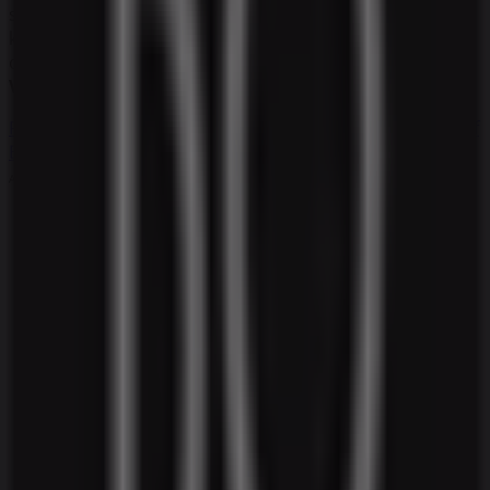
shoppingoplevelse. Vi inviterer dig til at udforske de
kampagner, vi har til dig i denne
august
og holde dig
opdateret om de bedste tilbud fra
Bang & Olufsen
i
Vejle
. Besøg os og begynd at spare i dag!
Flere oplysninger om Bang & Olufsen
Se andre butikker af
Bang & Olufsen i Vejle
Annoncering