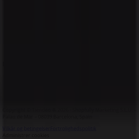
Mærker
Lokale mærker
Forhandlere
Butikker i nærheten
Produkter
Lokale produkter
Byer
Download Tiendeos App.
Copyright © Tiendeo ® 2026 · Shopfully Marketing S.L.U. –
Palau de Mar – 08039 Barcelona, Spain
Vilkår og betingelser
Fortrolighedspolitik
Administrer cookies