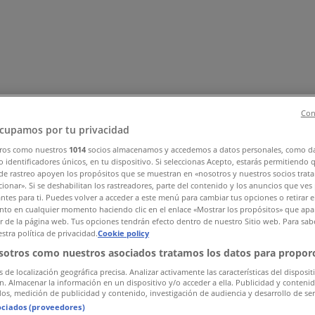
Con
cupamos por tu privacidad
ros como nuestros
1014
socios almacenamos y accedemos a datos personales, como d
 identificadores únicos, en tu dispositivo. Si seleccionas Acepto, estarás permitiendo 
videvarer
Byggemarkeder
Sport
Legetøj og baby
Kosmetik og 
de rastreo apoyen los propósitos que se muestran en «nosotros y nuestros socios trat
ionar». Si se deshabilitan los rastreadores, parte del contenido y los anuncios que ves
antes para ti. Puedes volver a acceder a este menú para cambiar tus opciones o retirar e
to en cualquier momento haciendo clic en el enlace «Mostrar los propósitos» que apar
or de la página web. Tus opciones tendrán efecto dentro de nuestro Sitio web. Para sab
stra política de privacidad.
Cookie policy
sotros como nuestros asociados tratamos los datos para proporc
s de localización geográfica precisa. Analizar activamente las características del disposit
ón. Almacenar la información en un dispositivo y/o acceder a ella. Publicidad y conteni
os, medición de publicidad y contenido, investigación de audiencia y desarrollo de ser
ociados (proveedores)