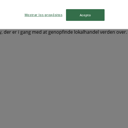
rkeder
Mode
Hjem og møbler
Legetøj og baby
kaffe
Mostrar los propósitos
Acepto
, der er i gang med at genopfinde lokalhandel verden over.