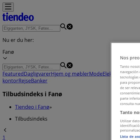
Nu er du her:
Fanø
Nos preo
Tanto nosot
navegación o
Featured
Dagligvarer
Hjem og møbler
Mode
Elektronik og h
tecnologías 
kontor
Rejse
Banker
para proporc
de ser relev
Tilbudsindeks i Fanø
consentimien
parte inferi
consulta nue
Tiendeo i Fanø
»
Tanto no
Tilbudsindeks
Utilizar dato
identificaci
personalizad
Lista de as
1