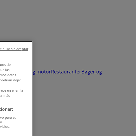
tinuar sin aceptar
atos de
que las
sundhed
Biler og motor
Restauranter
Bøger og
amos datos
 podrían dejar
l
ece en el en la
er más,
ionar:
ivo para su
do
vicios.