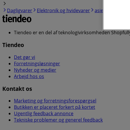
Dagligvarer
Elektronik og hvidevarer
asier
Byggema
Tiendeo er en del af teknologivirksomheden Shopfully
Tiendeo
Det gør vi
Forretningsløsninger
Nyheder og medier
Arbejd hos os
Kontakt os
Marketing og forretningsforespørgsel
Butikken er placeret forkert på kortet
Ugentlig feedback annonce
Tekniske problemer og generel feedback