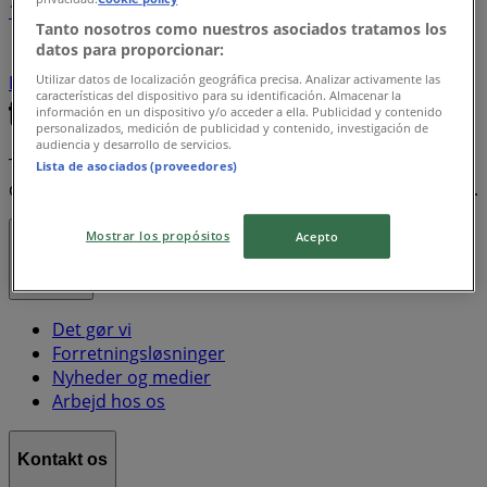
1
Tanto nosotros como nuestros asociados tratamos los
datos para proporcionar:
Keramik
Coca Cola
Pokemon
Makita
Shell
Bio
Utilizar datos de localización geográfica precisa. Analizar activamente las
Kinder
Oral B
Dart
Kort
Ryobi
características del dispositivo para su identificación. Almacenar la
información en un dispositivo y/o acceder a ella. Publicidad y contenido
personalizados, medición de publicidad y contenido, investigación de
audiencia y desarrollo de servicios.
Tiendeo er en del af teknologivirksomheden Shopfully,
Lista de asociados (proveedores)
der er i gang med at genopfinde lokalhandel verden over.
Mostrar los propósitos
Acepto
Tiendeo
Det gør vi
Forretningsløsninger
Nyheder og medier
Arbejd hos os
Kontakt os