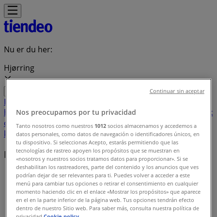
Nu er du her:
Hjørring
Continuar sin aceptar
Featured
Dagligvarer
Hjem og møbler
Mode
Elektronik og
hvidevarer
Byggemarkeder
Sport
Legetøj og baby
Kosmetik
Nos preocupamos por tu privacidad
og sundhed
Biler og motor
Restauranter
Bøger og
Tanto nosotros como nuestros
1012
socios almacenamos y accedemos a
kontor
Rejse
Banker
datos personales, como datos de navegación o identificadores únicos, en
tu dispositivo. Si seleccionas Acepto, estarás permitiendo que las
tecnologías de rastreo apoyen los propósitos que se muestran en
Lokale mærker
«nosotros y nuestros socios tratamos datos para proporcionar». Si se
deshabilitan los rastreadores, parte del contenido y los anuncios que ves
Tiendeo i Hjørring
»
podrían dejar de ser relevantes para ti. Puedes volver a acceder a este
menú para cambiar tus opciones o retirar el consentimiento en cualquier
Mærkeindeks
momento haciendo clic en el enlace «Mostrar los propósitos» que aparece
en el en la parte inferior de la página web. Tus opciones tendrán efecto
dentro de nuestro Sitio web. Para saber más, consulta nuestra política de
privacidad.
Cookie policy