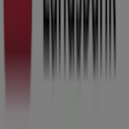
Arbejd hos os
Kontakt os
Marketing og forretningsforespørgsel
Butikken er placeret forkert på kortet
Ugentlig feedback annonce
Tekniske problemer og generel feedback
Index
Mærker
Lokale mærker
Forhandlere
Butikker i nærheten
Produkter