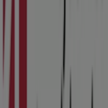
Arbejdernes Landsbank i Roskilde
Arbejdernes
Landsbank i Frederiksberg
Arbejdernes Landsbank i
Rudkøbing
Arbejdernes Landsbank i Rødding
Arbejdernes Landsbank i Haderslev
Arbejdernes
Landsbank i Aabenraa
Arbejdernes Landsbank i
Horsens
Arbejdernes Landsbank i Sønderborg
Arbejdernes Landsbank i Skanderborg
Arbejdernes
Landsbank i Nyborg
Arbejdernes Landsbank i Silkeborg
Arbejdernes Landsbank i Svendborg
Se flere byer
Hurtigt kig på Arbejdernes
Landsbank tilbud i Kolding
Kategori:
Banker
Kataloger og tilbud af Arbejdernes
Landsbank i Kolding