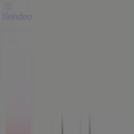
Nu er du her:
Kolding
Featured
Dagligvarer
Hjem og møbler
Mode
Elektronik og
hvidevarer
Byggemarkeder
Sport
Legetøj og baby
Kosmetik
og sundhed
Biler og motor
Restauranter
Bøger og
kontor
Rejse
Banker
Annoncering
Arbejdernes Landsbank Kolding -
Tilbud, rabatter og kuponer