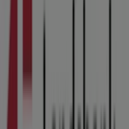
Velkommen til Tiendeo, dit bedste valg for at finde de
mest fremtrædende
tilbud
,
kataloger
og
kampagner
inden for
Banker
i
Kolding
. I løbet af
august 2026
kan du
på vores platform opdage de nyeste tilbud fra
Arbejdernes Landsbank
, et af de mest populære
mærker inden for
Banker
i
Kolding
.
Få adgang til
Arbejdernes Landsbank
-katalogerne og
opdag produkter med store rabatter, der hjælper dig
med at spare penge på dine køb i
august
. Derudover
holder vi dig opdateret om alle eksklusive
kampagner
,
udsalg og de nyeste nyheder i
Kolding
og omegn.
Gå ikke glip af
Arbejdernes Landsbank
-tilbuddene i
Kolding
og hold dig opdateret med de bedste priser i
løbet af
august 2026
. Hos Tiendeo finder du altid de
bedste shoppingmuligheder i
Kolding
. Udforsk de
fantastiske kampagner, vi har forberedt til dig!
Flere oplysninger om Arbejdernes Landsbank