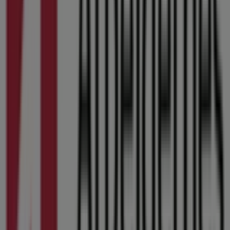
Lukket
Arbejdernes Landsbank
Danmarksgade 6, Fredericia
19.8 km
Lukket
Arbejdernes Landsbank i Kolding — Butikker,
åbningstider og telefonnummer