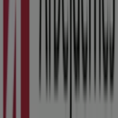
Det bliver endnu nemmere at spare penge med
appen.
YDu kan nemt og hurtigt finde de bedste tilbud fra
butikker i nærheden af dig, gemme dem og oprette din
spareliste fra din mobiltelefon.
DOWNLOAD APPEN
Andre virksomheder i Banker i
Kolding
Find Arbejdernes
Landsbankkataloger i din by
Arbejdernes Landsbank i Viborg
Arbejdernes
Landsbank i Vejle
Arbejdernes Landsbank i Esbjerg