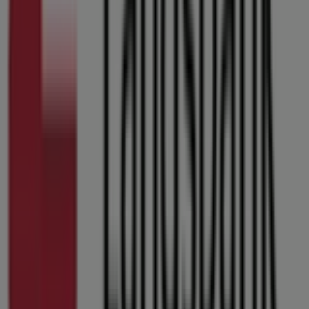
Tiendeo er en del af teknologivirksomheden Shopfully,
der er i gang med at genopfinde lokalhandel verden over.
Tiendeo
Det gør vi
Forretningsløsninger
Nyheder og medier