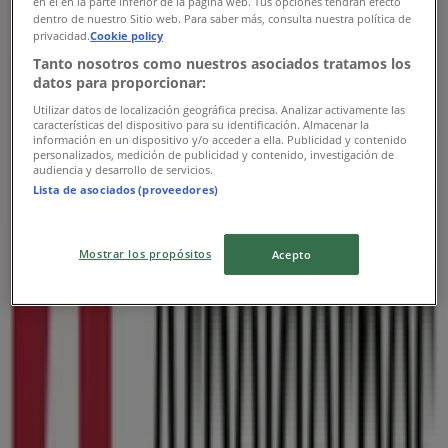
en el en la parte inferior de la página web. Tus opciones tendrán efecto
dentro de nuestro Sitio web. Para saber más, consulta nuestra política de
privacidad.
Cookie policy
Tanto nosotros como nuestros asociados tratamos los
datos para proporcionar:
Utilizar datos de localización geográfica precisa. Analizar activamente las
características del dispositivo para su identificación. Almacenar la
información en un dispositivo y/o acceder a ella. Publicidad y contenido
personalizados, medición de publicidad y contenido, investigación de
audiencia y desarrollo de servicios.
Lista de asociados (proveedores)
{"numCatalogs":0}
Tidsplaner og adresser Arbejdernes
Mostrar los propósitos
Acepto
Landsbank
Arbejdernes Landsbank
Buen 1, Kolding
519 m