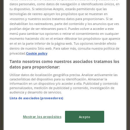
datos personales, como datos de navegación o identificadores únicos, en
tu dispositivo. Si seleccionas Acepto, estarás permitiendo que las
tecnologías de rastreo apoyen los propósitos que se muestran en
Bog & idé
«nosotros y nuestros socios tratamos datos para proporcionar». Si se
deshabilitan los rastreadores, parte del contenido y los anuncios que ves
podrían dejar de ser relevantes para ti. Puedes volver a acceder a este
Bog & idé Tilbudsavis
menú para cambiar tus opciones o retirar el consentimiento en cualquier
momento haciendo clic en el enlace «Mostrar los propósitos» que aparece
Udløber 21.8
en el en la parte inferior de la página web. Tus opciones tendrán efecto
dentro de nuestro Sitio web. Para saber más, consulta nuestra política de
{"numCatalogs":1}
privacidad.
Cookie policy
Tanto nosotros como nuestros asociados tratamos los
Tidsplaner og adresser Bog & idé
datos para proporcionar:
Utilizar datos de localización geográfica precisa. Analizar activamente las
características del dispositivo para su identificación. Almacenar la
información en un dispositivo y/o acceder a ella. Publicidad y contenido
personalizados, medición de publicidad y contenido, investigación de
audiencia y desarrollo de servicios.
Bog & idé
Lista de asociados (proveedores)
Torvestræde 3, Næstved
Mostrar los propósitos
Acepto
48 m