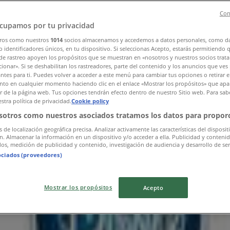
Con
cupamos por tu privacidad
ros como nuestros
1014
socios almacenamos y accedemos a datos personales, como d
 identificadores únicos, en tu dispositivo. Si seleccionas Acepto, estarás permitiendo 
de rastreo apoyen los propósitos que se muestran en «nosotros y nuestros socios trat
ionar». Si se deshabilitan los rastreadores, parte del contenido y los anuncios que ves
antes para ti. Puedes volver a acceder a este menú para cambiar tus opciones o retirar e
to en cualquier momento haciendo clic en el enlace «Mostrar los propósitos» que apar
 by
or de la página web. Tus opciones tendrán efecto dentro de nuestro Sitio web. Para sab
stra política de privacidad.
Cookie policy
sotros como nuestros asociados tratamos los datos para proporc
s de localización geográfica precisa. Analizar activamente las características del disposit
ón. Almacenar la información en un dispositivo y/o acceder a ella. Publicidad y conteni
os, medición de publicidad y contenido, investigación de audiencia y desarrollo de ser
ociados (proveedores)
Mostrar los propósitos
Acepto