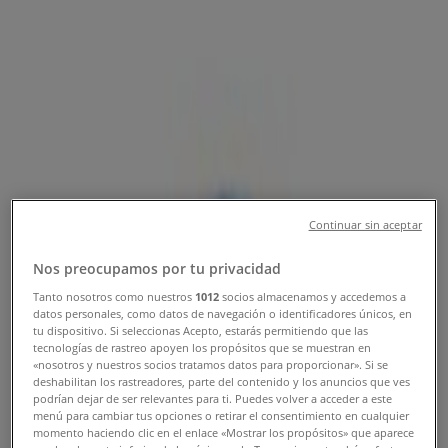
Følg for at få tilbud
Tiendeo
»
Legetøj og baby tilbud i nærheden
»
Brio
Andre Legetøj og baby butikker i
din by
Continuar sin aceptar
Hurtigt kik på Brio tilbud
Nos preocupamos por tu privacidad
Tanto nosotros como nuestros
1012
socios almacenamos y accedemos a
Kategori:
Legetøj og baby
datos personales, como datos de navegación o identificadores únicos, en
tu dispositivo. Si seleccionas Acepto, estarás permitiendo que las
tecnologías de rastreo apoyen los propósitos que se muestran en
Vi offentliggør snart tilbud fra Brio
«nosotros y nuestros socios tratamos datos para proporcionar». Si se
deshabilitan los rastreadores, parte del contenido y los anuncios que ves
Annoncering
podrían dejar de ser relevantes para ti. Puedes volver a acceder a este
menú para cambiar tus opciones o retirar el consentimiento en cualquier
momento haciendo clic en el enlace «Mostrar los propósitos» que aparece