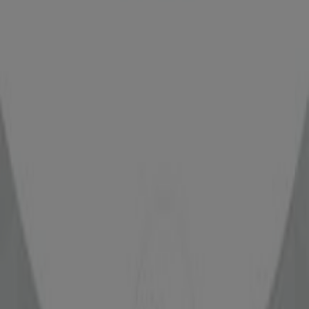
DOWNLOAD APPEN
Andre brugere så også disse
kataloger
Lekolar
Lekolar Tilbudsavis, skole
Udløber 31.8
Lekolar
Lekolar Tilbudsavis, dagtilbud