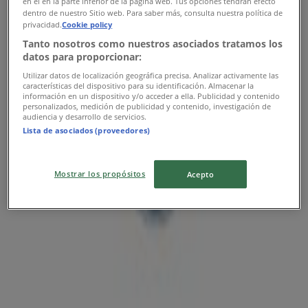
en el en la parte inferior de la página web. Tus opciones tendrán efecto
dentro de nuestro Sitio web. Para saber más, consulta nuestra política de
privacidad.
Cookie policy
Tanto nosotros como nuestros asociados tratamos los
datos para proporcionar:
Utilizar datos de localización geográfica precisa. Analizar activamente las
características del dispositivo para su identificación. Almacenar la
información en un dispositivo y/o acceder a ella. Publicidad y contenido
personalizados, medición de publicidad y contenido, investigación de
audiencia y desarrollo de servicios.
Lista de asociados (proveedores)
{"numCatalogs":0}
Mostrar los propósitos
Acepto
Det bliver endnu nemmere at spare penge med
appen.
YDu kan nemt og hurtigt finde de bedste tilbud fra
butikker i nærheden af dig, gemme dem og oprette din
spareliste fra din mobiltelefon.