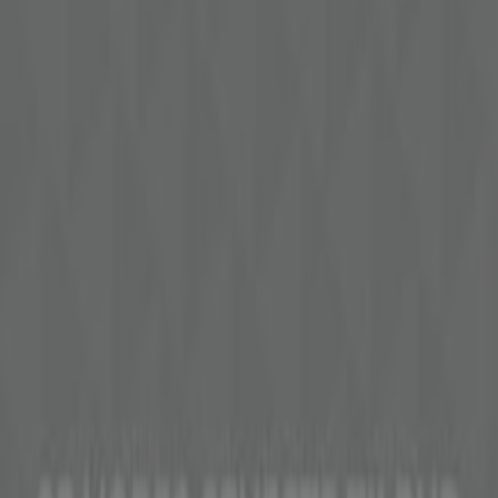
Tiendeo er en del af teknologivirksomheden Shopfully,
der er i gang med at genopfinde lokalhandel verden over.
Tiendeo