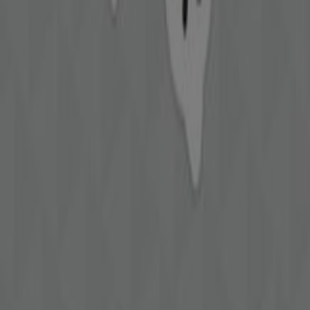
Randers
Brio i Herning
Brio i Horsens
Brio i
Frederikshavn
Brio i Sønderborg
Brio i Slagelse
Se flere byer
Annoncering