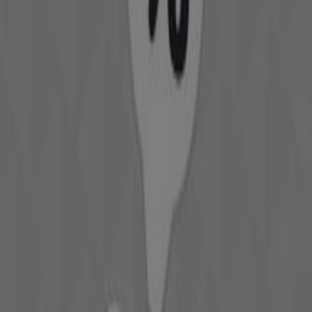
Tilbud Disney
Udløber 22.6
Andre virksomheder i Legetøj og
baby
Hurtigt kik på Brio tilbud
Kategori:
Legetøj og baby
Brio, alle tilbuddene lige ved
hånden
Velkommen til Tiendeo, det ideelle sted at finde de
bedste
tilbud
,
kataloger
og
kampagner
for
Legetøj og
baby
. I løbet af
august 2026
giver Tiendeo dig adgang til