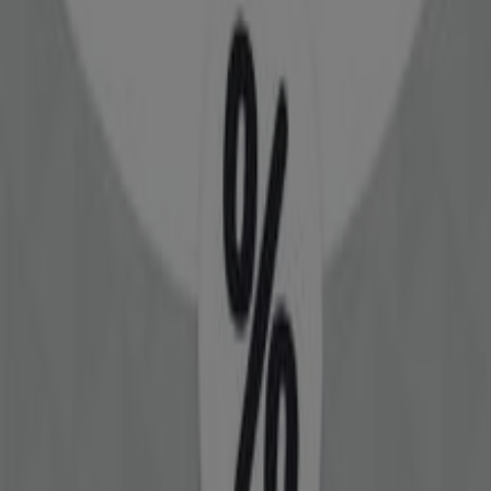
Udløber 31.8
Legekæden
Tilbud Legekæden
Udløber 22.6
Kære Børn
Tilbud Kære Børn
Udløber 22.6
Disney