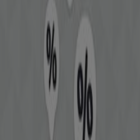
de nyeste tilbud og rabatter fra
Brio
, et af de mest
anerkendte mærker inden for
Legetøj og baby
.
På vores platform finder du et stort udvalg af produkter
med utrolige
kampagner
, der hjælper dig med at spare
penge på dine indkøb. Gennemse
Brio
-katalogerne, og
gå ikke glip af eksklusive tilbud tilgængelige i
august
.
Derudover tilbyder vi detaljerede oplysninger om
rabatkampagner, udsalg og sæsonens nyheder inden for
Legetøj og baby
.
Udnyt de bedste
tilbud
og kampagner fra
Brio
og hold
dig opdateret om alle pris- og produktændringer i løbet
af
august 2026
. Hos Tiendeo har du altid adgang til de
bedste shoppingmuligheder. Vent ikke længere – begynd
at udforske de bedste tilbud nu!
Find Briokataloger i din by
Brio i Viborg
Brio i Vejle
Brio i Esbjerg
Brio i
Roskilde
Brio i Frederiksberg
Brio i Kolding
Brio i