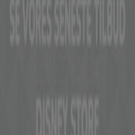
Det gør vi
Forretningsløsninger
Nyheder og medier
Arbejd hos os
Kontakt os
Marketing og forretningsforespørgsel
Butikken er placeret forkert på kortet
Ugentlig feedback annonce
Tekniske problemer og generel feedback
Index
Mærker
Forhandlere
Produkter