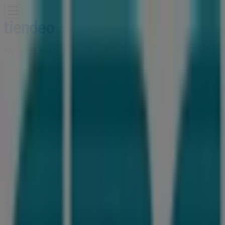
Nu er du her:
Haslev
Featured
Dagligvarer
Hjem og møbler
Mode
Elektronik og
hvidevarer
Byggemarkeder
Sport
Legetøj og baby
Kosmetik
og sundhed
Biler og motor
Restauranter
Bøger og
kontor
Rejse
Banker
Annoncering
CBC butik - Gisselfeldvej 12A, Haslev
- Tilbudsavis, åbningstider og