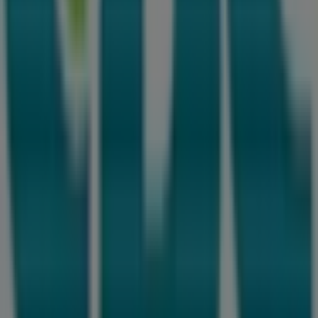
Velkommen til
CBC
butikken på Tiendeo, hvor du kan
opdage de bedste
tilbud
,
kampagner
og
kataloger
fra
dette anerkendte mærke inden for
Elektronik og
hvidevarer
sektoren. Vores fysiske butik er beliggende
på
Gisselfeldvej 12A
,
Haslev
, og her vil du finde et bredt
udvalg af kvalitetsprodukter, der hjælper dig med at
spare penge hele
august 2026
.
På Tiendeo tilbyder vi alle de opdaterede oplysninger om
CBC
, såsom åbningstider, eksklusive tilbud og den
præcise placering af butikken på
Gisselfeldvej 12A
.
Derudover får du adgang til de nyeste kataloger fra
CBC
,
hvor du kan opdage de nyeste kampagner og få store
rabatter på
Elektronik og hvidevarer
produkter til dine
køb i
Haslev
.
Gå ikke glip af muligheden for at besøge
CBC
butikken på
Gisselfeldvej 12A
for en fuld shoppingoplevelse. Vi
inviterer dig til at udforske de kampagner, vi har til dig i
denne
august
og holde dig opdateret om de bedste
tilbud fra
CBC
i
Haslev
. Besøg os og begynd at spare i