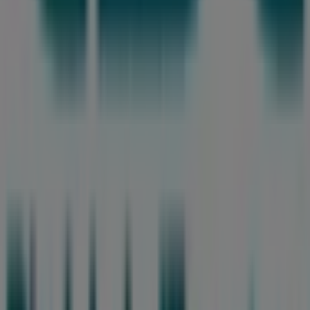
Tiendeo er en del af teknologivirksomheden Shopfully,
der er i gang med at genopfinde lokalhandel verden over.
Tiendeo