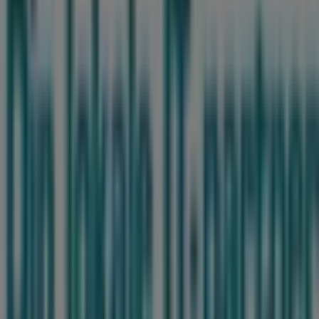
Det gør vi
Forretningsløsninger
Nyheder og medier
Arbejd hos os
Kontakt os
Marketing og forretningsforespørgsel
Butikken er placeret forkert på kortet
Ugentlig feedback annonce
Tekniske problemer og generel feedback
Index
Mærker
Lokale mærker