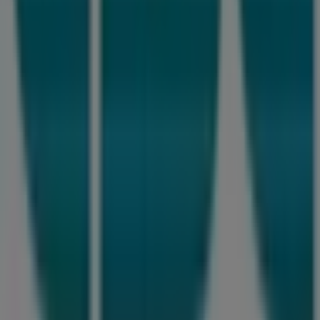
dag!
Flere oplysninger om CBC
Se andre butikker af CBC i
Haslev
Annoncering