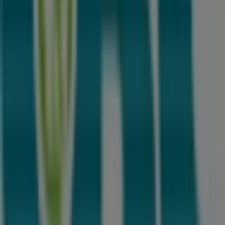
618 m
Sparekassen Sjælland
Jernbanegade 46A, Haslev
733 m
Lukket
Andre virksomheder i Elektronik og
hvidevarer i Haslev
CBC