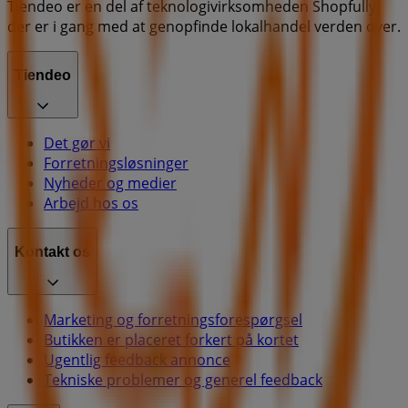
Tiendeo er en del af teknologivirksomheden Shopfully,
der er i gang med at genopfinde lokalhandel verden over.
Tiendeo
Det gør vi
Forretningsløsninger
Nyheder og medier
Arbejd hos os
Kontakt os
Marketing og forretningsforespørgsel
Butikken er placeret forkert på kortet
Ugentlig feedback annonce
Tekniske problemer og generel feedback