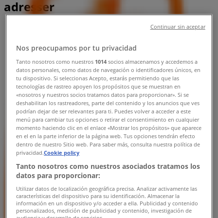
adresser
Continuar sin aceptar
Tiendeo i Herning
»
Elektronik og hvidevarer Tilbud i Herning
»
Nos preocupamos por tu privacidad
3 Butikker i Herning
»
Tanto nosotros como nuestros
1014
socios almacenamos y accedemos a
3 Butikker butikker i Herning
datos personales, como datos de navegación o identificadores únicos, en
tu dispositivo. Si seleccionas Acepto, estarás permitiendo que las
tecnologías de rastreo apoyen los propósitos que se muestran en
«nosotros y nuestros socios tratamos datos para proporcionar». Si se
deshabilitan los rastreadores, parte del contenido y los anuncios que ves
podrían dejar de ser relevantes para ti. Puedes volver a acceder a este
menú para cambiar tus opciones o retirar el consentimiento en cualquier
3 Butikker
momento haciendo clic en el enlace «Mostrar los propósitos» que aparece
en el en la parte inferior de la página web. Tus opciones tendrán efecto
dentro de nuestro Sitio web. Para saber más, consulta nuestra política de
Merkurvej 1 Butik 4, Herning
privacidad.
Cookie policy
1.9 km
Tanto nosotros como nuestros asociados tratamos los
datos para proporcionar:
Lukket
Utilizar datos de localización geográfica precisa. Analizar activamente las
características del dispositivo para su identificación. Almacenar la
información en un dispositivo y/o acceder a ella. Publicidad y contenido
personalizados, medición de publicidad y contenido, investigación de
audiencia y desarrollo de servicios.