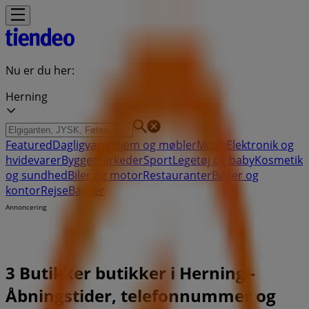
Nu er du her:
Herning
Featured
Dagligvarer
Hjem og møbler
Mode
Elektronik og
hvidevarer
Byggemarkeder
Sport
Legetøj og baby
Kosmetik
og sundhed
Biler og motor
Restauranter
Bøger og
kontor
Rejse
Banker
Annoncering
3 Butikker butikker i Herning -
Åbningstider, telefonnummer og