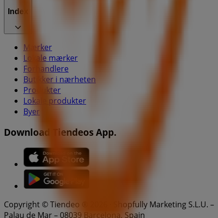
Index
Mærker
Lokale mærker
Forhandlere
Butikker i nærheten
Produkter
Lokale produkter
Byer
Download Tiendeos App.
Copyright © Tiendeo ® 2026 · Shopfully Marketing S.L.U. –
Palau de Mar – 08039 Barcelona, Spain