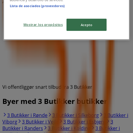
Annoncering
Lista de asociados (proveedores)
Mostrar los propósitos
Acepto
Vi offentliggør snart tilbud fra 3 Butikker
Byer med 3 Butikker butikker
3 Butikker i Rønde
3 Butikker i Silkeborg
3 Butikker i
Viborg
3 Butikker i Vejle
3 Butikker i Esbjerg
3
Butikker i Randers
3 Butikker i Kolding
3 Butikker i