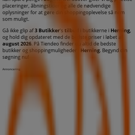
placeringer, åbningstider og alle de nødvendige
oplysninger for at gøre din shoppingoplevelse så nem
som muligt.
Gå ikke glip af
3 Butikker
's
tilbud
i butikkerne i
Herning
,
og hold dig opdateret med de bedste priser i løbet af
august 2026
. På Tiendeo finder du altid de bedste
butikker og shoppingmuligheder i
Herning
. Begynd din
søgning nu!
Annoncering