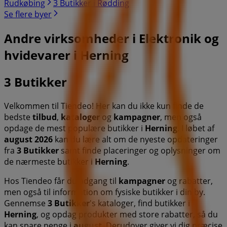
Rudkøbing
3 Butikker i Rødding
Se flere byer
Andre virksomheder i Elektronik og
hvidevarer i Herning
3 Butikker
Velkommen til Tiendeo! Her kan du ikke kun finde de
bedste
tilbud
,
kataloger
og
kampagner
, men også
opdage de mest populære butikker i
Herning
. I løbet af
august 2026
kan du lære alt om de nyeste opdateringer
fra
3 Butikker
samt finde placeringer og oplysninger om
de nærmeste butikker i
Herning
.
Hos Tiendeo får du adgang til
kampagner
og rabatter,
men også til information om fysiske butikker i din by.
Gennemse
3 Butikker
's kataloger, find butikker i
Herning
, og opdag produkter med store rabatter, så du
kan spare penge i
august
. Derudover giver vi dig præcise