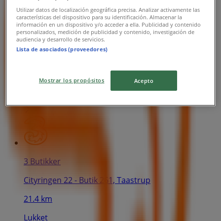
Utilizar datos de localización geográfica precisa. Analizar activamente las
características del dispositivo para su identificación. Almacenar la
información en un dispositivo y/o acceder a ella. Publicidad y contenido
personalizados, medición de publicidad y contenido, investigación de
3 Butikker
audiencia y desarrollo de servicios.
Lista de asociados (proveedores)
Algade 20, Roskilde
21.0 km
Mostrar los propósitos
Acepto
Lukket
3 Butikker
Cityringen 22 - Butik 261, Taastrup
21.4 km
Lukket