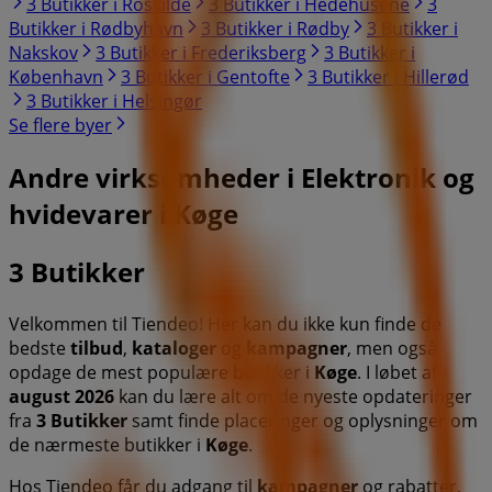
3 Butikker i Roskilde
3 Butikker i Hedehusene
3
Butikker i Rødbyhavn
3 Butikker i Rødby
3 Butikker i
Nakskov
3 Butikker i Frederiksberg
3 Butikker i
København
3 Butikker i Gentofte
3 Butikker i Hillerød
3 Butikker i Helsingør
Se flere byer
Andre virksomheder i Elektronik og
hvidevarer i Køge
3 Butikker
Velkommen til Tiendeo! Her kan du ikke kun finde de
bedste
tilbud
,
kataloger
og
kampagner
, men også
opdage de mest populære butikker i
Køge
. I løbet af
august 2026
kan du lære alt om de nyeste opdateringer
fra
3 Butikker
samt finde placeringer og oplysninger om
de nærmeste butikker i
Køge
.
Hos Tiendeo får du adgang til
kampagner
og rabatter,