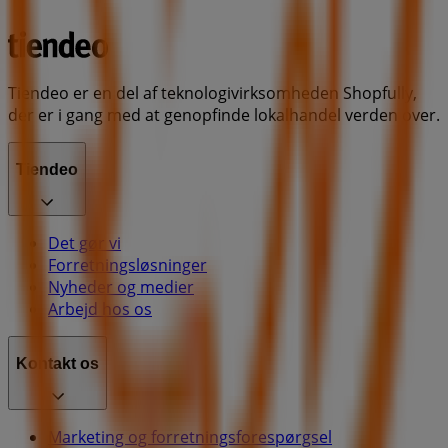
Tiendeo er en del af teknologivirksomheden Shopfully,
der er i gang med at genopfinde lokalhandel verden over.
Tiendeo
Det gør vi
Forretningsløsninger
Nyheder og medier
Arbejd hos os
Kontakt os
Marketing og forretningsforespørgsel