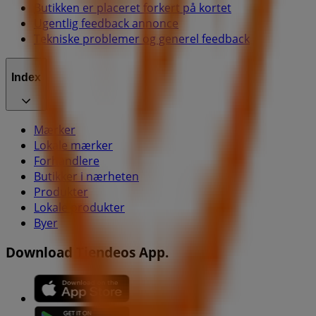
Butikken er placeret forkert på kortet
Ugentlig feedback annonce
Tekniske problemer og generel feedback
Index
Mærker
Lokale mærker
Forhandlere
Butikker i nærheten
Produkter
Lokale produkter
Byer
Download Tiendeos App.