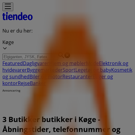
Nu er du her:
Køge
Featured
Dagligvarer
Hjem og møbler
Mode
Elektronik og
hvidevarer
Byggemarkeder
Sport
Legetøj og baby
Kosmetik
og sundhed
Biler og motor
Restauranter
Bøger og
kontor
Rejse
Banker
Annoncering
3 Butikker butikker i Køge -
Åbningstider, telefonnummer og