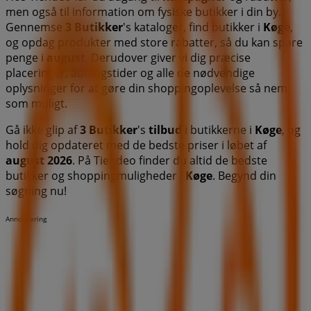
men også til information om fysiske butikker i din by.
Gennemse
3 Butikker
's kataloger, find butikker i
Køge
,
og opdag produkter med store rabatter, så du kan spare
penge i
august
. Derudover giver vi dig præcise
placeringer, åbningstider og alle de nødvendige
oplysninger for at gøre din shoppingoplevelse så nem
som muligt.
Gå ikke glip af
3 Butikker
's
tilbud
i butikkerne i
Køge
, og
hold dig opdateret med de bedste priser i løbet af
august 2026
. På Tiendeo finder du altid de bedste
butikker og shoppingmuligheder i
Køge
. Begynd din
søgning nu!
Annoncering