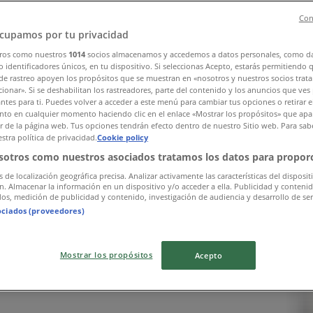
Con
cupamos por tu privacidad
ros como nuestros
1014
socios almacenamos y accedemos a datos personales, como d
 identificadores únicos, en tu dispositivo. Si seleccionas Acepto, estarás permitiendo 
de rastreo apoyen los propósitos que se muestran en «nosotros y nuestros socios trat
ionar». Si se deshabilitan los rastreadores, parte del contenido y los anuncios que ves
antes para ti. Puedes volver a acceder a este menú para cambiar tus opciones o retirar e
to en cualquier momento haciendo clic en el enlace «Mostrar los propósitos» que apar
or de la página web. Tus opciones tendrán efecto dentro de nuestro Sitio web. Para sab
stra política de privacidad.
Cookie policy
sotros como nuestros asociados tratamos los datos para proporc
s de localización geográfica precisa. Analizar activamente las características del disposit
ón. Almacenar la información en un dispositivo y/o acceder a ella. Publicidad y conteni
os, medición de publicidad y contenido, investigación de audiencia y desarrollo de ser
ociados (proveedores)
Mostrar los propósitos
Acepto