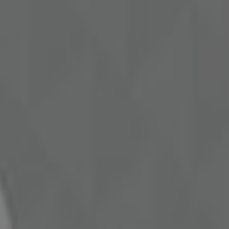
nders
Herning
Næstved
Horsens
Frederikshavn
ange af dem tilbyder legetøj og udstyr til børn som det
 vil være glade for.