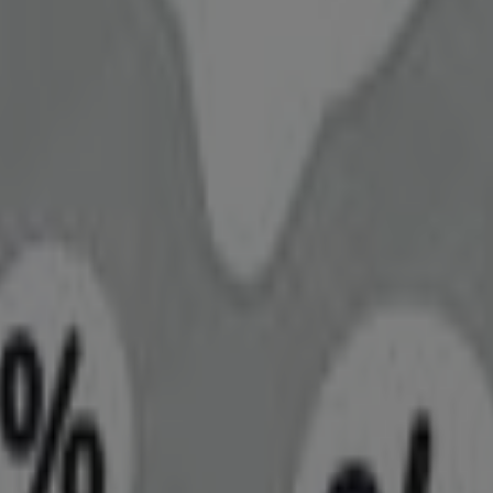
ter
gardiner
Esbjerg
Hillerød
Roskilde
Frederiksberg
Kolding
Ra
ode og derfor er der mange store udbydere på markedet. M
 tilbud og kan effekivisere indkøb, noget enhver børnfamilie