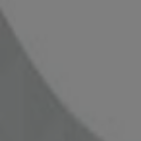
Lekolar
Lekolar Tilbudsavis, dagtilbud
Udløber 31.8
Gentofte
Legekæden
Tilbud Legekæden
Udløber 22.6
Gentofte
Kære Børn
Tilbud Kære Børn