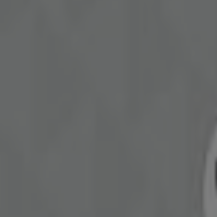
Legetøj og baby kataloger i Gentofte
Flyers og de bedste tilbud i Gentofte
asier
kaffe
tapas
kikkert
sodavand
parasol
smykkeskrin
compu
Legetøj og baby i andre byer
København
Aalborg
Århus
Viborg
Vejle
Odense
Se flere byer
Legetøj og baby, det er jo ikke noget som lige går af m
næsten er umuligt at undvære.
Tiendeo gør det meget let for dig at holde styr på de mange
Se Legetøj og baby tilbud
Annoncering