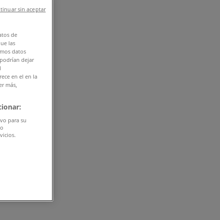
tinuar sin aceptar
atos de
que las
amos datos
 podrían dejar
l
ece en el en la
er más,
ionar:
ivo para su
do
vicios.