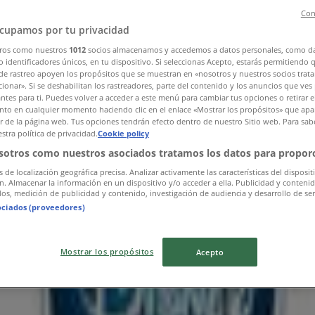
Con
cupamos por tu privacidad
ros como nuestros
1012
socios almacenamos y accedemos a datos personales, como d
 identificadores únicos, en tu dispositivo. Si seleccionas Acepto, estarás permitiendo 
de rastreo apoyen los propósitos que se muestran en «nosotros y nuestros socios trat
ionar». Si se deshabilitan los rastreadores, parte del contenido y los anuncios que ves
antes para ti. Puedes volver a acceder a este menú para cambiar tus opciones o retirar e
to en cualquier momento haciendo clic en el enlace «Mostrar los propósitos» que apar
or de la página web. Tus opciones tendrán efecto dentro de nuestro Sitio web. Para sab
stra política de privacidad.
Cookie policy
sotros como nuestros asociados tratamos los datos para proporc
s de localización geográfica precisa. Analizar activamente las características del disposit
ón. Almacenar la información en un dispositivo y/o acceder a ella. Publicidad y conteni
os, medición de publicidad y contenido, investigación de audiencia y desarrollo de ser
ociados (proveedores)
Mostrar los propósitos
Acepto