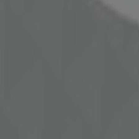
Udløber 22.6
Gentofte
Annoncering
Disney
Tilbud Disney
Udløber 22.6
Gentofte
Annoncering