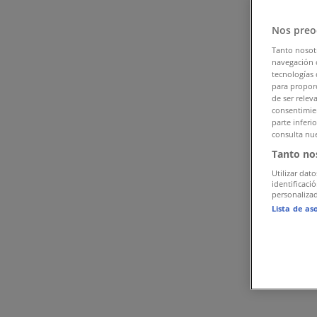
Tiendeo i Gentofte
»
Nos preo
Legetøj og baby Tilbud i Gentofte
Tanto nosot
navegación o
Annoncering
tecnologías 
para proporc
de ser relev
consentimien
parte inferi
consulta nue
Tanto no
Utilizar dato
identificaci
personalizad
Lista de as