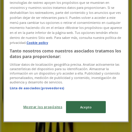
tecnologías de rastreo apoyen los propósitos que se muestran en
«nosotros y nuestros socios tratamos datos para proporcionar». Si se
deshabilitan los rastreadores, parte del contenido y los anuncios que ves
podrían dejar de ser relevantes para ti. Puedes volver a acceder a este
Punkt1
menú para cambiar tus opciones o retirar el consentimiento en cualquier
momento haciendo clic en el enlace «Mostrar los propósitos» que aparece
Avis.punkt1.dk
en el en la parte inferior de la página web. Tus opciones tendrán efecto
dentro de nuestro Sitio web. Para saber más, consulta nuestra política de
privacidad.
Cookie policy
Udløber 9.8
{"numCatalogs":1}
Tanto nosotros como nuestros asociados tratamos los
datos para proporcionar:
Tidsplaner og adresser Punkt1
Utilizar datos de localización geográfica precisa. Analizar activamente las
características del dispositivo para su identificación. Almacenar la
información en un dispositivo y/o acceder a ella. Publicidad y contenido
personalizados, medición de publicidad y contenido, investigación de
audiencia y desarrollo de servicios.
Lista de asociados (proveedores)
Punkt1
Sverigesvej 2c, Haderslev
Mostrar los propósitos
Acepto
1.1 km
Åben