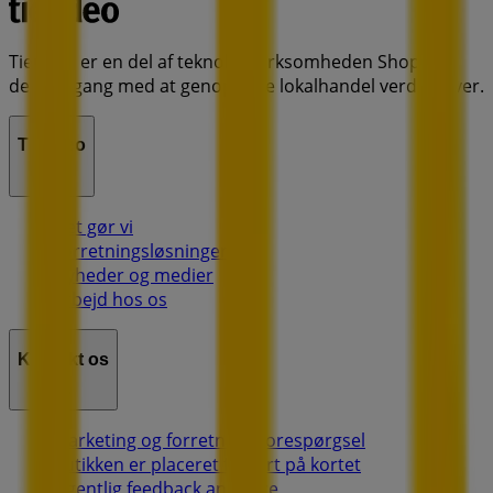
Tiendeo er en del af teknologivirksomheden Shopfully,
der er i gang med at genopfinde lokalhandel verden over.
Tiendeo
Det gør vi
Forretningsløsninger
Nyheder og medier
Arbejd hos os
Kontakt os
Marketing og forretningsforespørgsel
Butikken er placeret forkert på kortet
Ugentlig feedback annonce