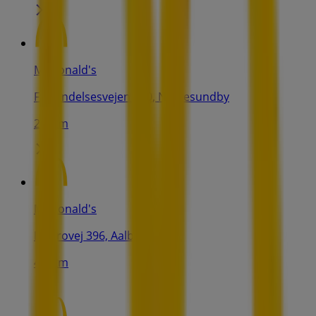
McDonald's
Forbindelsesvejen 150, Nørresundby
2.8 km
McDonald's
Hobrovej 396, Aalborg
4.9 km