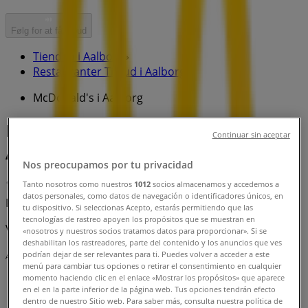
Følg for at få tilbud
Tiendeo i Aalborg
»
Restauranter Tilbud i Aalborg
»
McDonald's i Aalborg
Hurtigt kig på McDonald's tilbud i
Continuar sin aceptar
Aalborg
Nos preocupamos por tu privacidad
Tanto nosotros como nuestros
1012
socios almacenamos y accedemos a
datos personales, como datos de navegación o identificadores únicos, en
Kategori:
Restauranter
tu dispositivo. Si seleccionas Acepto, estarás permitiendo que las
tecnologías de rastreo apoyen los propósitos que se muestran en
Vi offentliggør snart tilbud fra McDonald's
«nosotros y nuestros socios tratamos datos para proporcionar». Si se
deshabilitan los rastreadores, parte del contenido y los anuncios que ves
podrían dejar de ser relevantes para ti. Puedes volver a acceder a este
Annoncering
menú para cambiar tus opciones o retirar el consentimiento en cualquier
momento haciendo clic en el enlace «Mostrar los propósitos» que aparece
en el en la parte inferior de la página web. Tus opciones tendrán efecto
dentro de nuestro Sitio web. Para saber más, consulta nuestra política de