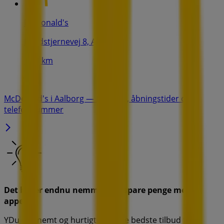
McDonald's
Nordstjernevej 8, Aalborg
15.0 km
McDonald's i Aalborg — Butikker, åbningstider og
telefonnummer
Det bliver endnu nemmere at spare penge med
appen.
YDu kan nemt og hurtigt finde de bedste tilbud fra