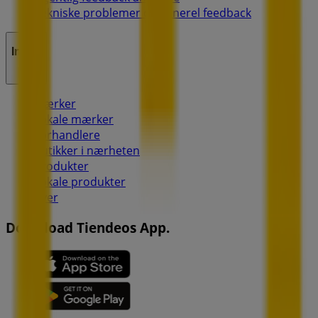
Tekniske problemer og generel feedback
Index
Mærker
Lokale mærker
Forhandlere
Butikker i nærheten
Produkter
Lokale produkter
Byer
Download Tiendeos App.