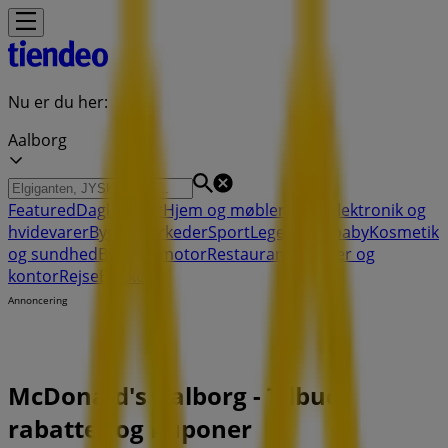
Nu er du her:
Aalborg
Featured
Dagligvarer
Hjem og møbler
Mode
Elektronik og
hvidevarer
Byggemarkeder
Sport
Legetøj og baby
Kosmetik
og sundhed
Biler og motor
Restauranter
Bøger og
kontor
Rejse
Banker
Annoncering
McDonald's Aalborg - Tilbud,
rabatter og kuponer