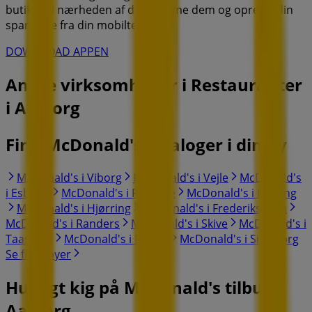
butikker i nærheden af dig, gemme dem og oprette din
spareliste fra din mobiltelefon.
DOWNLOAD APPEN
Andre virksomheder i Restauranter
i Aalborg
Find McDonald'skataloger i din by
McDonald's i Viborg
McDonald's i Vejle
McDonald's
i Esbjerg
McDonald's i Roskilde
McDonald's i Kolding
McDonald's i Hjørring
McDonald's i Frederikshavn
McDonald's i Randers
McDonald's i Skive
McDonald's i
Taastrup
McDonald's i Rønde
McDonald's i Silkeborg
Se flere byer
Hurtigt kig på McDonald's tilbud i
Aalborg