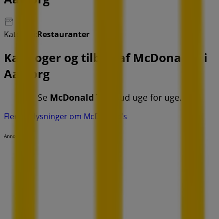
Kategori:
Restauranter
Kataloger og tilbud af McDonald's i
Aalborg
Se
McDonald´s
tilbud uge for uge.
Flere oplysninger om McDonald's
Annoncering