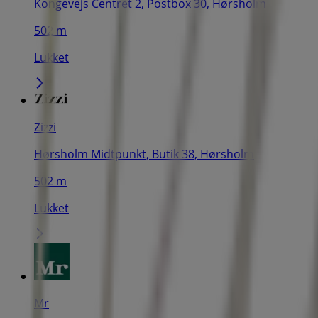
Kongevejs Centret 2, Postbox 30, Hørsholm
502 m
Lukket
Zizzi
Hørsholm Midtpunkt, Butik 38, Hørsholm
502 m
Lukket
Mr