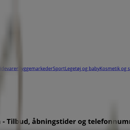
videvarer
Byggemarkeder
Sport
Legetøj og baby
Kosmetik og 
 - Tilbud, åbningstider og telefonnu