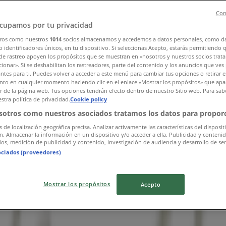
Con
cupamos por tu privacidad
ros como nuestros
1014
socios almacenamos y accedemos a datos personales, como d
 identificadores únicos, en tu dispositivo. Si seleccionas Acepto, estarás permitiendo 
de rastreo apoyen los propósitos que se muestran en «nosotros y nuestros socios trat
ionar». Si se deshabilitan los rastreadores, parte del contenido y los anuncios que ves
antes para ti. Puedes volver a acceder a este menú para cambiar tus opciones o retirar e
to en cualquier momento haciendo clic en el enlace «Mostrar los propósitos» que apar
or de la página web. Tus opciones tendrán efecto dentro de nuestro Sitio web. Para sab
stra política de privacidad.
Cookie policy
sotros como nuestros asociados tratamos los datos para proporc
s de localización geográfica precisa. Analizar activamente las características del disposit
ón. Almacenar la información en un dispositivo y/o acceder a ella. Publicidad y conteni
os, medición de publicidad y contenido, investigación de audiencia y desarrollo de ser
ociados (proveedores)
Mostrar los propósitos
Acepto