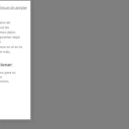
tinuar sin aceptar
atos de
que las
amos datos
 podrían dejar
l
ece en el en la
er más,
ionar:
ivo para su
do
vicios.