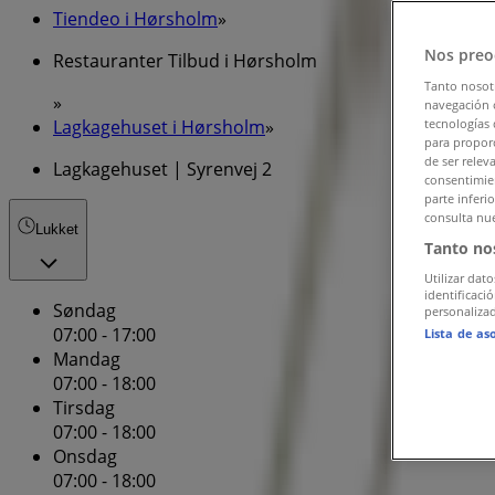
Tiendeo i Hørsholm
»
Nos preo
Restauranter Tilbud i Hørsholm
Tanto nosot
»
navegación o
Lagkagehuset i Hørsholm
»
tecnologías 
para proporc
de ser relev
Lagkagehuset | Syrenvej 2
consentimien
parte inferi
consulta nue
Lukket
Tanto no
Utilizar dato
identificaci
Søndag
personalizad
07:00 - 17:00
Lista de as
Mandag
07:00 - 18:00
Tirsdag
07:00 - 18:00
Onsdag
07:00 - 18:00