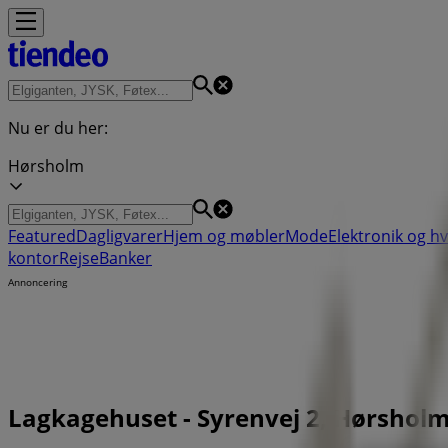
Nu er du her:
Hørsholm
Featured
Dagligvarer
Hjem og møbler
Mode
Elektronik og h
kontor
Rejse
Banker
Annoncering
Lagkagehuset - Syrenvej 2, Hørsholm