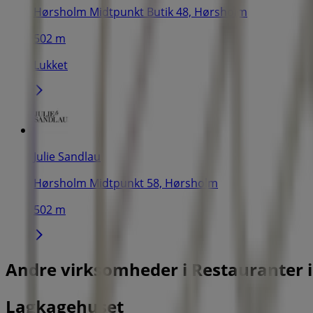
Hørsholm Midtpunkt Butik 48, Hørsholm
502 m
Lukket
Julie Sandlau
Hørsholm Midtpunkt 58, Hørsholm
502 m
Andre virksomheder i Restauranter 
Lagkagehuset