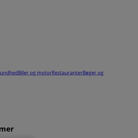
sundhed
Biler og motor
Restauranter
Bøger og
mmer