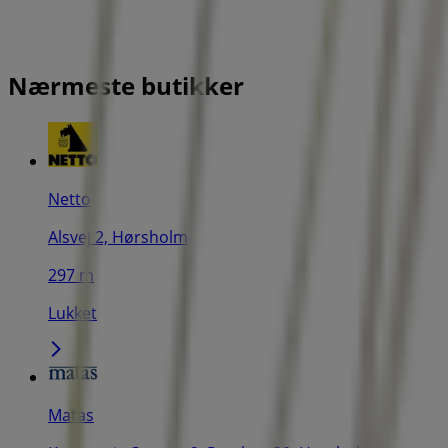
Nærmeste butikker
Netto
Alsvej 2, Hørsholm
297 m
Lukket
Matas