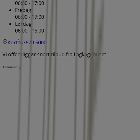
06:00 - 17:00
Fredag
06:00 - 17:00
Lørdag
06:00 - 16:00
Kort
7670 6000
Vi offentliggør snart tilbud fra Lagkagehuset
Annoncering