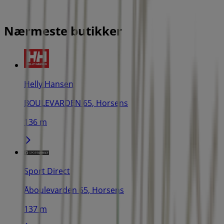
Nærmeste butikker
Helly Hansen
BOULEVARDEN 65, Horsens
136 m
Sport Direct
Åboulevarden 65, Horsens
137 m