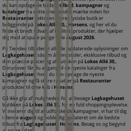
du kan opdage de bedste
tilbud
,
kampagner
og
kataloger
fra dette anerkendte mærke inden for
Restauranter
sektoren. Vores fysiske butik er
beliggende på
Lokes Allé 30,
,
Horsens
, og her vil du
finde et bredt udvalg af kvalitetsprodukter, der hjælper
dig med at spare penge hele
august 2026
.
På Tiendeo tilbyder vi alle de opdaterede oplysninger om
Lagkagehuset
, såsom åbningstider, eksklusive tilbud og
den præcise placering af butikken på
Lokes Allé 30,
.
Derudover får du adgang til de nyeste kataloger fra
Lagkagehuset
, hvor du kan opdage de nyeste
kampagner og få store rabatter på
Restauranter
produkter til dine køb i
Horsens
.
Gå ikke glip af muligheden for at besøge
Lagkagehuset
butikken på
Lokes Allé 30,
for en fuld shoppingoplevelse.
Vi inviterer dig til at udforske de kampagner, vi har til dig
i denne
august
og holde dig opdateret om de bedste
tilbud fra
Lagkagehuset
i
Horsens
. Besøg os og begynd
at spare i dag!