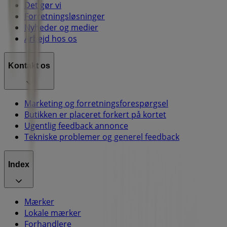
Det gør vi
Forretningsløsninger
Nyheder og medier
Arbejd hos os
Kontakt os
Marketing og forretningsforespørgsel
Butikken er placeret forkert på kortet
Ugentlig feedback annonce
Tekniske problemer og generel feedback
Index
Mærker
Lokale mærker
Forhandlere