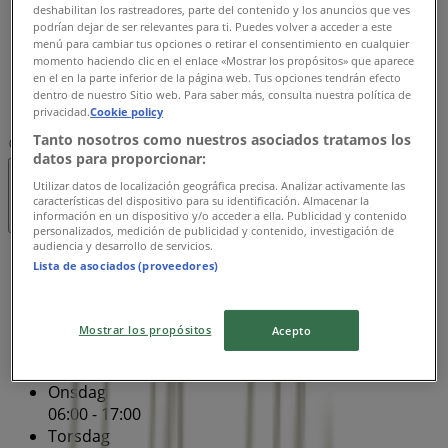
deshabilitan los rastreadores, parte del contenido y los anuncios que ves
06:00 - 17:00
podrían dejar de ser relevantes para ti. Puedes volver a acceder a este
Fredag
menú para cambiar tus opciones o retirar el consentimiento en cualquier
momento haciendo clic en el enlace «Mostrar los propósitos» que aparece
06:00 - 17:00
en el en la parte inferior de la página web. Tus opciones tendrán efecto
Lørdag
dentro de nuestro Sitio web. Para saber más, consulta nuestra política de
06:00 - 16:00
privacidad.
Cookie policy
Tanto nosotros como nuestros asociados tratamos los
Kort
7670 6000
datos para proporcionar:
Utilizar datos de localización geográfica precisa. Analizar activamente las
Lukket
características del dispositivo para su identificación. Almacenar la
información en un dispositivo y/o acceder a ella. Publicidad y contenido
personalizados, medición de publicidad y contenido, investigación de
audiencia y desarrollo de servicios.
Søndag
Lista de asociados (proveedores)
06:00 - 16:00
Mandag
06:00 - 17:00
Mostrar los propósitos
Acepto
Tirsdag
06:00 - 17:00
Onsdag
06:00 - 17:00
Torsdag