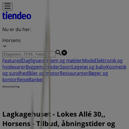
Nu er du her:
Horsens
Featured
Dagligvarer
Hjem og møbler
Mode
Elektronik og
hvidevarer
Byggemarkeder
Sport
Legetøj og baby
Kosmetik
og sundhed
Biler og motor
Restauranter
Bøger og
kontor
Rejse
Banker
Annoncering
Lagkagehuset - Lokes Allé 30,,
Horsens - Tilbud, åbningstider og