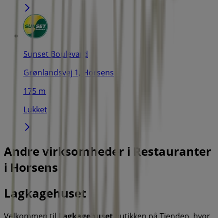
Sunset Boulevard
Grønlandsvej 1, Horsens
175 m
Lukket
Andre virksomheder i Restauranter
i Horsens
Lagkagehuset
Velkommen til
Lagkagehuset
butikken på Tiendeo, hvor