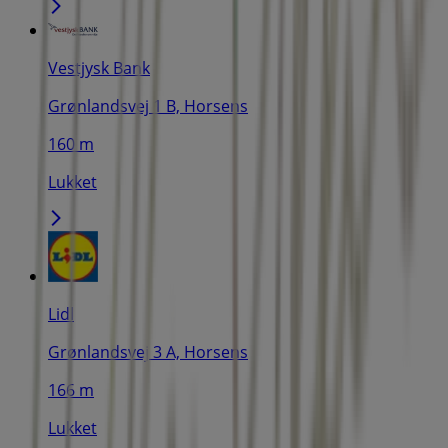
Vestjysk Bank
Grønlandsvej 1 B, Horsens
160 m
Lukket
Lidl
Grønlandsvej 3 A, Horsens
166 m
Lukket