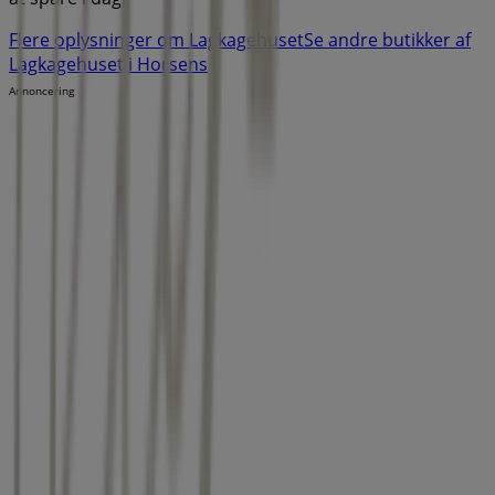
Flere oplysninger om Lagkagehuset
Se andre butikker af
Lagkagehuset i Horsens
Annoncering