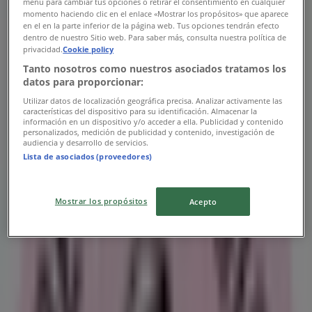
menú para cambiar tus opciones o retirar el consentimiento en cualquier
Joe & The Juice
momento haciendo clic en el enlace «Mostrar los propósitos» que aparece
en el en la parte inferior de la página web. Tus opciones tendrán efecto
Skindergade 33, København
dentro de nuestro Sitio web. Para saber más, consulta nuestra política de
privacidad.
Cookie policy
273 m
Tanto nosotros como nuestros asociados tratamos los
datos para proporcionar:
Lukket
Utilizar datos de localización geográfica precisa. Analizar activamente las
características del dispositivo para su identificación. Almacenar la
información en un dispositivo y/o acceder a ella. Publicidad y contenido
personalizados, medición de publicidad y contenido, investigación de
audiencia y desarrollo de servicios.
Lista de asociados (proveedores)
Joe & The Juice
Mostrar los propósitos
Acepto
Frederiksborggade 9, København
385 m
Lukket