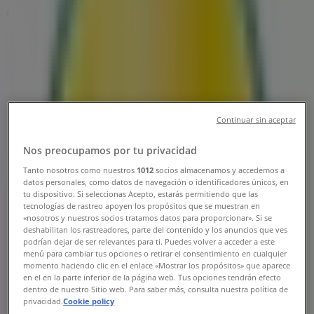
adresser
Tiendeo i Roskilde
»
Restauranter Tilbud i Roskilde
»
Sunset Boulevard i Roskilde
»
Sunset Boulevard butikker i Roskilde
Continuar sin aceptar
Nos preocupamos por tu privacidad
Tanto nosotros como nuestros
1012
socios almacenamos y accedemos a
Sunset Boulevard
datos personales, como datos de navegación o identificadores únicos, en
tu dispositivo. Si seleccionas Acepto, estarás permitiendo que las
Københavnsvej 29 - 39, Roskilde
tecnologías de rastreo apoyen los propósitos que se muestran en
«nosotros y nuestros socios tratamos datos para proporcionar». Si se
1.3 km
deshabilitan los rastreadores, parte del contenido y los anuncios que ves
podrían dejar de ser relevantes para ti. Puedes volver a acceder a este
menú para cambiar tus opciones o retirar el consentimiento en cualquier
Lukket
momento haciendo clic en el enlace «Mostrar los propósitos» que aparece
en el en la parte inferior de la página web. Tus opciones tendrán efecto
dentro de nuestro Sitio web. Para saber más, consulta nuestra política de
privacidad.
Cookie policy