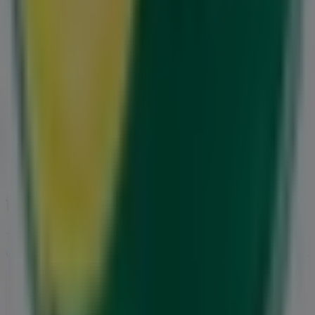
Tiendeo er en del af teknologivirksomheden Shopfully,
der er i gang med at genopfinde lokalhandel verden over.
Tiendeo