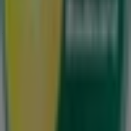
Roskilde
, og hold dig opdateret med de bedste priser i
løbet af
august 2026
. På Tiendeo finder du altid de
bedste butikker og shoppingmuligheder i
Roskilde
.
Begynd din søgning nu!
Annoncering