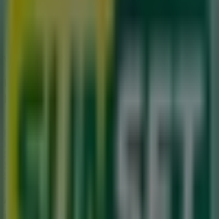
Vi offentliggør snart tilbud fra Sunset Boulevard
Byer med Sunset Boulevard
butikker
Sunset Boulevard i Hedehusene
Sunset Boulevard i
Ringsted
Sunset Boulevard i København
Sunset
Boulevard i Hillerød
Sunset Boulevard i Rødbyhavn
Sunset Boulevard i Rødby
Sunset Boulevard i Slagelse
Sunset Boulevard i Nyborg
Se flere byer
Andre virksomheder i Restauranter
i Roskilde