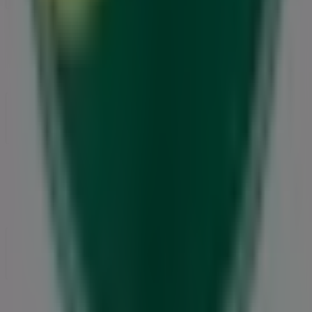
Det gør vi
Forretningsløsninger
Nyheder og medier
Arbejd hos os
Kontakt os
Marketing og forretningsforespørgsel
Butikken er placeret forkert på kortet
Ugentlig feedback annonce
Tekniske problemer og generel feedback
Index
Mærker