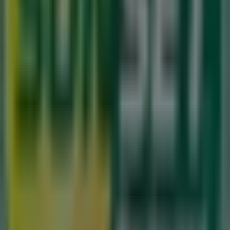
Sunset Boulevard
Velkommen til Tiendeo! Her kan du ikke kun finde de
bedste
tilbud
,
kataloger
og
kampagner
, men også
opdage de mest populære butikker i
Roskilde
. I løbet af
august 2026
kan du lære alt om de nyeste opdateringer
fra
Sunset Boulevard
samt finde placeringer og
oplysninger om de nærmeste butikker i
Roskilde
.
Hos Tiendeo får du adgang til
kampagner
og rabatter,
men også til information om fysiske butikker i din by.
Gennemse
Sunset Boulevard
's kataloger, find butikker i
Roskilde
, og opdag produkter med store rabatter, så du
kan spare penge i
august
. Derudover giver vi dig præcise
placeringer, åbningstider og alle de nødvendige
oplysninger for at gøre din shoppingoplevelse så nem
som muligt.
Gå ikke glip af
Sunset Boulevard
's
tilbud
i butikkerne i