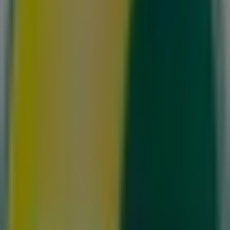
Sunset Boulevard
Glostrup Shoppingcenter, Hørsholm
20.2 km
Lukket
Annoncering