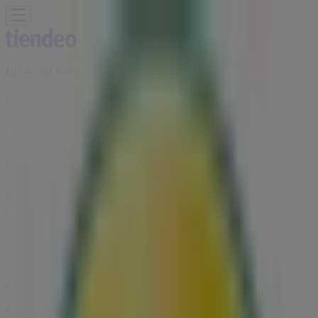
Nu er du her:
Roskilde
Featured
Dagligvarer
Hjem og møbler
Mode
Elektronik og
hvidevarer
Byggemarkeder
Sport
Legetøj og baby
Kosmetik
og sundhed
Biler og motor
Restauranter
Bøger og
kontor
Rejse
Banker
Annoncering
Sunset Boulevard i Roskilde -
Åbningstider, telefonnummer og