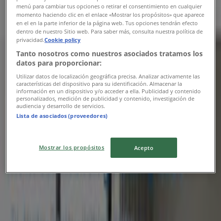
menú para cambiar tus opciones o retirar el consentimiento en cualquier
momento haciendo clic en el enlace «Mostrar los propósitos» que aparece
en el en la parte inferior de la página web. Tus opciones tendrán efecto
dentro de nuestro Sitio web. Para saber más, consulta nuestra política de
privacidad.
Cookie policy
Tanto nosotros como nuestros asociados tratamos los
datos para proporcionar:
Utilizar datos de localización geográfica precisa. Analizar activamente las
características del dispositivo para su identificación. Almacenar la
información en un dispositivo y/o acceder a ella. Publicidad y contenido
personalizados, medición de publicidad y contenido, investigación de
audiencia y desarrollo de servicios.
Lista de asociados (proveedores)
{"numCatalogs":0}
Mostrar los propósitos
Acepto
Det bliver endnu nemmere at spare penge med
appen.
YDu kan nemt og hurtigt finde de bedste tilbud fra