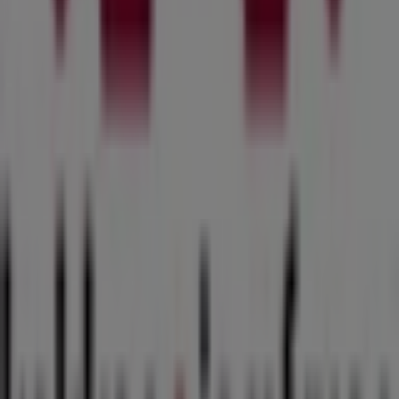
august 2026
. Hos Tiendeo finder du altid de bedste
shoppingmuligheder i
Odense
. Udforsk de fantastiske
kampagner, vi har forberedt til dig!
Flere oplysninger om Kokken & Jomfruen
Annoncering