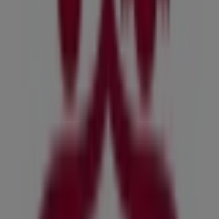
Andre virksomheder i Restauranter
i Odense
Find Kokken & Jomfruenkataloger i
din by
Kokken & Jomfruen i Slagelse
Kokken & Jomfruen i
Rudkøbing
Kokken & Jomfruen i Rønde
Kokken &
Jomfruen i Rødding
Kokken & Jomfruen i Rødby
Kokken & Jomfruen i Rødbyhavn
Se flere byer
Hurtigt kig på Kokken & Jomfruen
tilbud i Odense