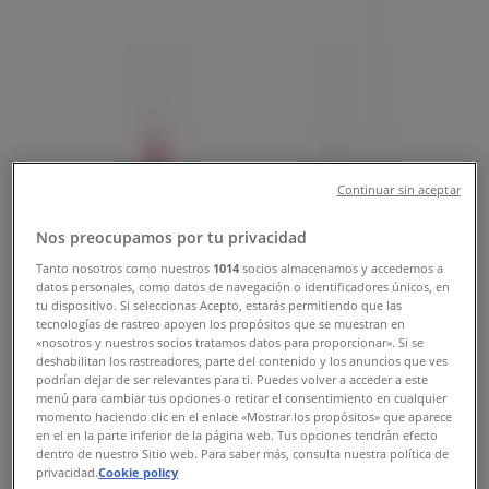
Følg for at få tilbud
Tiendeo i Odense
»
Restauranter Tilbud i Odense
»
Kokken & Jomfruen i Odense
Continuar sin aceptar
Hurtigt kig på Kokken & Jomfruen
tilbud i Odense
Nos preocupamos por tu privacidad
Tanto nosotros como nuestros
1014
socios almacenamos y accedemos a
datos personales, como datos de navegación o identificadores únicos, en
tu dispositivo. Si seleccionas Acepto, estarás permitiendo que las
Kategori:
Restauranter
tecnologías de rastreo apoyen los propósitos que se muestran en
«nosotros y nuestros socios tratamos datos para proporcionar». Si se
Vi offentliggør snart tilbud fra Kokken & Jomfruen
deshabilitan los rastreadores, parte del contenido y los anuncios que ves
podrían dejar de ser relevantes para ti. Puedes volver a acceder a este
menú para cambiar tus opciones o retirar el consentimiento en cualquier
Annoncering
momento haciendo clic en el enlace «Mostrar los propósitos» que aparece
en el en la parte inferior de la página web. Tus opciones tendrán efecto
dentro de nuestro Sitio web. Para saber más, consulta nuestra política de
privacidad.
Cookie policy