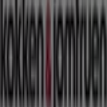
Tiendeo er en del af teknologivirksomheden Shopfully,
der er i gang med at genopfinde lokalhandel verden over.
Tiendeo