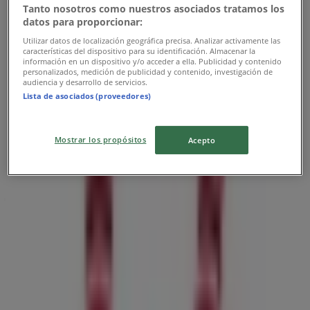
Tanto nosotros como nuestros asociados tratamos los
datos para proporcionar:
Utilizar datos de localización geográfica precisa. Analizar activamente las
características del dispositivo para su identificación. Almacenar la
información en un dispositivo y/o acceder a ella. Publicidad y contenido
personalizados, medición de publicidad y contenido, investigación de
audiencia y desarrollo de servicios.
Lista de asociados (proveedores)
{"numCatalogs":0}
Mostrar los propósitos
Acepto
Tidsplaner og adresser Kokken &
Jomfruen
Kokken & Jomfruen
C.F. Tietgens Boulevard 30 B, Odense