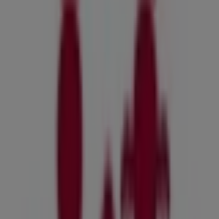
7.3 km
Åben
Kokken & Jomfruen i Odense — Butikker, åbningstider og
telefonnummer
Det bliver endnu nemmere at spare penge med
appen.
YDu kan nemt og hurtigt finde de bedste tilbud fra
butikker i nærheden af dig, gemme dem og oprette din
spareliste fra din mobiltelefon.
DOWNLOAD APPEN