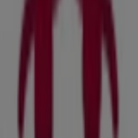
Kategori:
Restauranter
Kataloger og tilbud af Kokken &
Jomfruen i Odense
Velkommen til Tiendeo, dit bedste valg for at finde de
mest fremtrædende
tilbud
,
kataloger
og
kampagner
inden for
Restauranter
i
Odense
. I løbet af
august 2026
kan du på vores platform opdage de nyeste tilbud fra
Kokken & Jomfruen
, et af de mest populære mærker
inden for
Restauranter
i
Odense
.
Få adgang til
Kokken & Jomfruen
-katalogerne og opdag
produkter med store rabatter, der hjælper dig med at
spare penge på dine køb i
august
. Derudover holder vi
dig opdateret om alle eksklusive
kampagner
, udsalg og
de nyeste nyheder i
Odense
og omegn.
Gå ikke glip af
Kokken & Jomfruen
-tilbuddene i
Odense
og hold dig opdateret med de bedste priser i løbet af