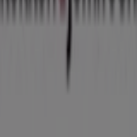
Det gør vi
Forretningsløsninger
Nyheder og medier
Arbejd hos os
Kontakt os
Marketing og forretningsforespørgsel
Butikken er placeret forkert på kortet
Ugentlig feedback annonce
Tekniske problemer og generel feedback
Index
Mærker