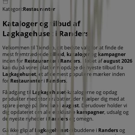
Kategori:
Restauranter
Kataloger og tilbud af
Lagkagehuset i Randers
Velkommen til Tiendeo, dit bedste valg for at finde de
mest fremtrædende
tilbud
,
kataloger
og
kampagner
inden for
Restauranter
i
Randers
. I løbet af
august 2026
kan du på vores platform opdage de nyeste tilbud fra
Lagkagehuset
, et af de mest populære mærker inden
for
Restauranter
i
Randers
.
Få adgang til
Lagkagehuset
-katalogerne og opdag
produkter med store rabatter, der hjælper dig med at
spare penge på dine køb i
august
. Derudover holder vi
dig opdateret om alle eksklusive
kampagner
, udsalg og
de nyeste nyheder i
Randers
og omegn.
Gå ikke glip af
Lagkagehuset
-tilbuddene i
Randers
og