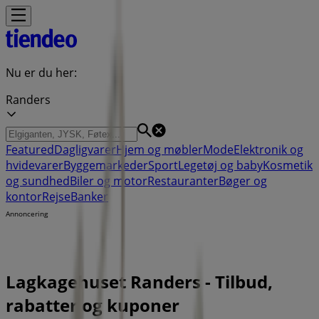
Nu er du her:
Randers
Featured
Dagligvarer
Hjem og møbler
Mode
Elektronik og
hvidevarer
Byggemarkeder
Sport
Legetøj og baby
Kosmetik
og sundhed
Biler og motor
Restauranter
Bøger og
kontor
Rejse
Banker
Annoncering
Lagkagehuset Randers - Tilbud,
rabatter og kuponer