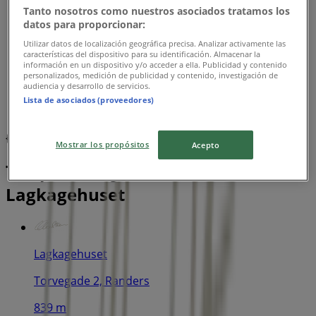
Tanto nosotros como nuestros asociados tratamos los
datos para proporcionar:
Utilizar datos de localización geográfica precisa. Analizar activamente las
características del dispositivo para su identificación. Almacenar la
información en un dispositivo y/o acceder a ella. Publicidad y contenido
personalizados, medición de publicidad y contenido, investigación de
audiencia y desarrollo de servicios.
Lista de asociados (proveedores)
{"numCatalogs":0}
Mostrar los propósitos
Acepto
Tidsplaner og adresser
Lagkagehuset
Lagkagehuset
Torvegade 2, Randers
839 m