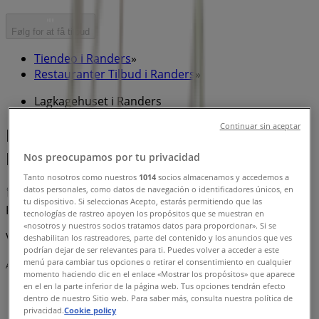
Følg for at få tilbud
Tiendeo i Randers
»
Restauranter Tilbud i Randers
»
Lagkagehuset i Randers
Continuar sin aceptar
Hurtigt kig på Lagkagehuset tilbud i
Randers
Nos preocupamos por tu privacidad
Tanto nosotros como nuestros
1014
socios almacenamos y accedemos a
datos personales, como datos de navegación o identificadores únicos, en
tu dispositivo. Si seleccionas Acepto, estarás permitiendo que las
Kategori:
Restauranter
tecnologías de rastreo apoyen los propósitos que se muestran en
«nosotros y nuestros socios tratamos datos para proporcionar». Si se
Vi offentliggør snart tilbud fra Lagkagehuset
deshabilitan los rastreadores, parte del contenido y los anuncios que ves
podrían dejar de ser relevantes para ti. Puedes volver a acceder a este
menú para cambiar tus opciones o retirar el consentimiento en cualquier
Annoncering
momento haciendo clic en el enlace «Mostrar los propósitos» que aparece
en el en la parte inferior de la página web. Tus opciones tendrán efecto
dentro de nuestro Sitio web. Para saber más, consulta nuestra política de
privacidad.
Cookie policy