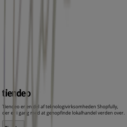
Tiendeo er en del af teknologivirksomheden Shopfully,
der er i gang med at genopfinde lokalhandel verden over.