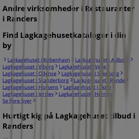
Andre virksomheder i Restauranter
i Randers
Find Lagkagehusetkataloger i din
by
Lagkagehuset i København
Lagkagehuset i Aalborg
Lagkagehuset i Viborg
Lagkagehuset i Vejle
Lagkagehuset i Odense
Lagkagehuset i Silkeborg
Lagkagehuset i Skanderborg
Lagkagehuset i Rønde
Lagkagehuset i Horsens
Lagkagehuset i Skive
Lagkagehuset i Jerslev
Lagkagehuset i Herning
Se flere byer
Hurtigt kig på Lagkagehuset tilbud i
Randers