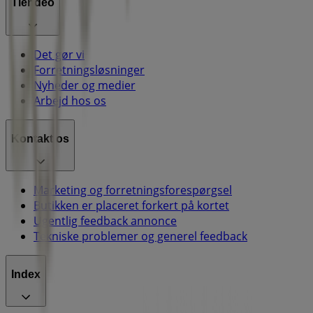
Tiendeo
Det gør vi
Forretningsløsninger
Nyheder og medier
Arbejd hos os
Kontakt os
Marketing og forretningsforespørgsel
Butikken er placeret forkert på kortet
Ugentlig feedback annonce
Tekniske problemer og generel feedback
Index