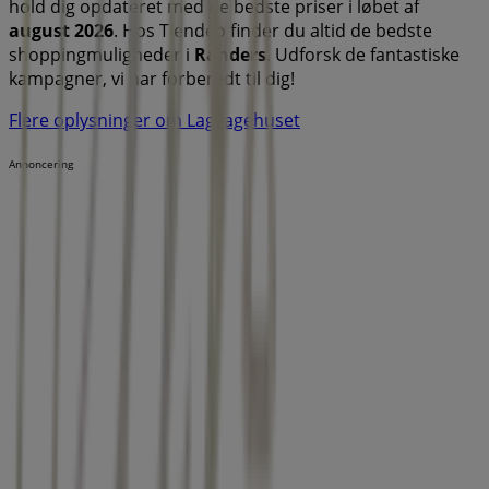
hold dig opdateret med de bedste priser i løbet af
august 2026
. Hos Tiendeo finder du altid de bedste
shoppingmuligheder i
Randers
. Udforsk de fantastiske
kampagner, vi har forberedt til dig!
Flere oplysninger om Lagkagehuset
Annoncering