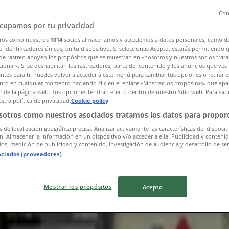
Con
cupamos por tu privacidad
ros como nuestros
1014
socios almacenamos y accedemos a datos personales, como d
 identificadores únicos, en tu dispositivo. Si seleccionas Acepto, estarás permitiendo 
de rastreo apoyen los propósitos que se muestran en «nosotros y nuestros socios trat
ionar». Si se deshabilitan los rastreadores, parte del contenido y los anuncios que ves
antes para ti. Puedes volver a acceder a este menú para cambiar tus opciones o retirar e
to en cualquier momento haciendo clic en el enlace «Mostrar los propósitos» que apar
rg
or de la página web. Tus opciones tendrán efecto dentro de nuestro Sitio web. Para sab
stra política de privacidad.
Cookie policy
sotros como nuestros asociados tratamos los datos para proporc
s de localización geográfica precisa. Analizar activamente las características del disposit
ón. Almacenar la información en un dispositivo y/o acceder a ella. Publicidad y conteni
os, medición de publicidad y contenido, investigación de audiencia y desarrollo de ser
ociados (proveedores)
Mostrar los propósitos
Acepto