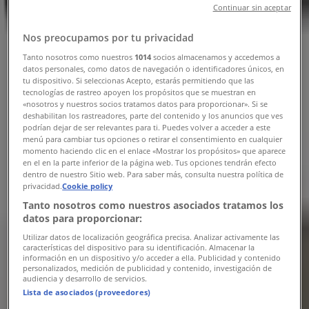
Continuar sin aceptar
Nos preocupamos por tu privacidad
Tanto nosotros como nuestros
1014
socios almacenamos y accedemos a
datos personales, como datos de navegación o identificadores únicos, en
tu dispositivo. Si seleccionas Acepto, estarás permitiendo que las
tecnologías de rastreo apoyen los propósitos que se muestran en
«nosotros y nuestros socios tratamos datos para proporcionar». Si se
deshabilitan los rastreadores, parte del contenido y los anuncios que ves
podrían dejar de ser relevantes para ti. Puedes volver a acceder a este
{"numCatalogs":0}
menú para cambiar tus opciones o retirar el consentimiento en cualquier
momento haciendo clic en el enlace «Mostrar los propósitos» que aparece
Tidsplaner og adresser Weber
en el en la parte inferior de la página web. Tus opciones tendrán efecto
dentro de nuestro Sitio web. Para saber más, consulta nuestra política de
privacidad.
Cookie policy
Tanto nosotros como nuestros asociados tratamos los
datos para proporcionar:
Weber
Utilizar datos de localización geográfica precisa. Analizar activamente las
características del dispositivo para su identificación. Almacenar la
Bøgildsmindevej 23, Nørresundby
información en un dispositivo y/o acceder a ella. Publicidad y contenido
personalizados, medición de publicidad y contenido, investigación de
audiencia y desarrollo de servicios.
5.1 km
Lista de asociados (proveedores)