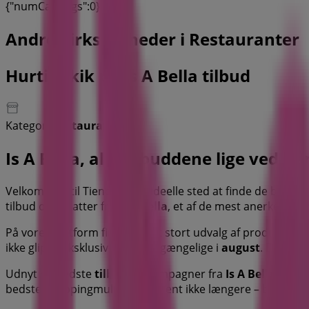
{"numCatalogs":0}
Andre virksomheder i Restauranter
Hurtigt kik på Is A Bella tilbud
Kategori:
Restauranter
Is A Bella, alle tilbuddene lige ved h
Velkommen til Tiendeo, det ideelle sted at finde de bedste
tilbud og rabatter fra
Is A Bella
, et af de mest anerkendte
På vores platform finder du et stort udvalg af produkter 
ikke glip af eksklusive tilbud tilgængelige i
august
. Derudo
Udnyt de bedste
tilbud
og kampagner fra
Is A Bella
og hol
bedste shoppingmuligheder. Vent ikke længere – begynd at