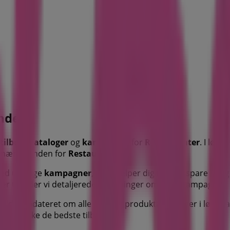
ånden
tilbud
,
kataloger
og
kampagner
for
Restauranter
. I løbet
 mærker inden for
Restauranter
.
med utrolige
kampagner
, der hjælper dig med at spare pe
ver tilbyder vi detaljerede oplysninger om rabatkampagner
d dig opdateret om alle pris- og produktændringer i løbet 
 udforske de bedste tilbud nu!