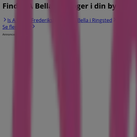
Find Is A Bellakataloger i din by
Is A Bella i Frederiksberg
Is A Bella i Ringsted
Is A Bell
Se flere byer
Annoncering