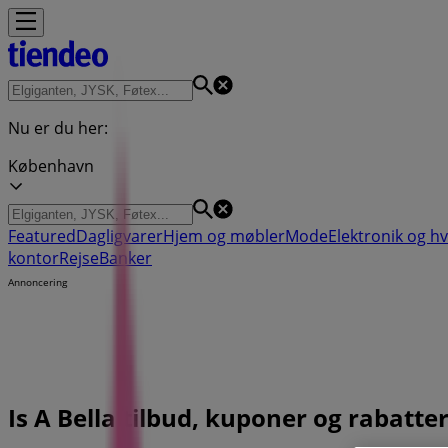
Nu er du her:
København
Featured
Dagligvarer
Hjem og møbler
Mode
Elektronik og h
kontor
Rejse
Banker
Annoncering
Is A Bella tilbud, kuponer og rabatte