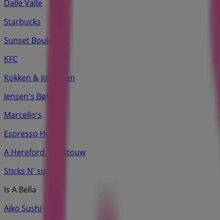
Dalle Valle
Starbucks
Sunset Boulevard
KFC
Kokken & Jomfruen
Jensen's Bøfhus
Marcello's
Espresso House
A Hereford Beefstouw
Sticks N' sushi
Is A Bella
Aiko Sushi