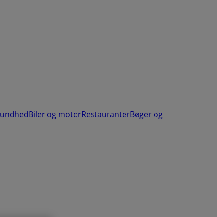
sundhed
Biler og motor
Restauranter
Bøger og