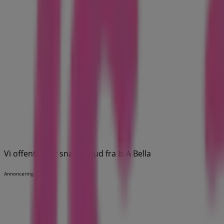
Vi offentliggør snart tilbud fra Is A Bella
Annoncering