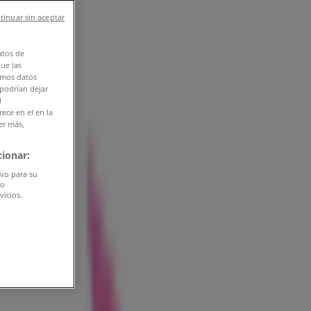
tinuar sin aceptar
atos de
que las
amos datos
 podrían dejar
l
ece en el en la
er más,
ionar:
ivo para su
do
vicios.