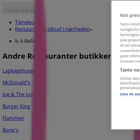
Følg for at få tilbud
Nos preo
Tiendeo
»
Tanto nosot
Restauranter tilbud i nærheden
»
navegación o
tecnologías 
para proporc
Is A Bella
de ser relev
consentimien
Andre Restauranter butikker i din by
parte inferi
consulta nue
Tanto no
Lagkagehuset
Utilizar dato
McDonald's
identificaci
personalizad
Joe & The Juice
Lista de as
Burger King
Flammen
Bone's