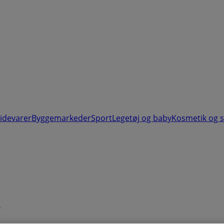
videvarer
Byggemarkeder
Sport
Legetøj og baby
Kosmetik og 
r