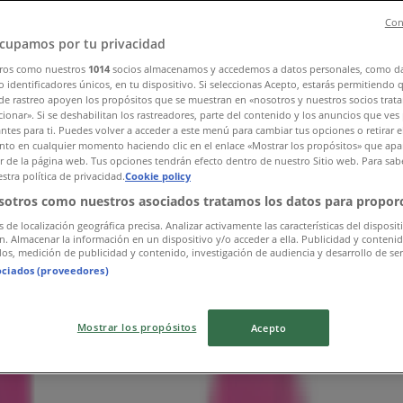
Con
cupamos por tu privacidad
ros como nuestros
1014
socios almacenamos y accedemos a datos personales, como d
 identificadores únicos, en tu dispositivo. Si seleccionas Acepto, estarás permitiendo 
de rastreo apoyen los propósitos que se muestran en «nosotros y nuestros socios trat
ionar». Si se deshabilitan los rastreadores, parte del contenido y los anuncios que ves
antes para ti. Puedes volver a acceder a este menú para cambiar tus opciones o retirar e
to en cualquier momento haciendo clic en el enlace «Mostrar los propósitos» que apar
or de la página web. Tus opciones tendrán efecto dentro de nuestro Sitio web. Para sab
stra política de privacidad.
Cookie policy
sotros como nuestros asociados tratamos los datos para proporc
s de localización geográfica precisa. Analizar activamente las características del disposit
ón. Almacenar la información en un dispositivo y/o acceder a ella. Publicidad y conteni
os, medición de publicidad y contenido, investigación de audiencia y desarrollo de ser
ociados (proveedores)
Mostrar los propósitos
Acepto