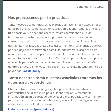
Continuar sin aceptar
Bodum
Nos preocupamos por tu privacidad
Tanto nosotros como nuestros
1014
socios almacenamos y accedemos a
BODUM Catalogue 2026 V1
datos personales, como datos de navegación o identificadores únicos, en
tu dispositivo. Si seleccionas Acepto, estarás permitiendo que las
Udløber 31.12
tecnologías de rastreo apoyen los propósitos que se muestran en
«nosotros y nuestros socios tratamos datos para proporcionar». Si se
{"numCatalogs":1}
deshabilitan los rastreadores, parte del contenido y los anuncios que ves
podrían dejar de ser relevantes para ti. Puedes volver a acceder a este
Tidsplaner og adresser Bodum
menú para cambiar tus opciones o retirar el consentimiento en cualquier
momento haciendo clic en el enlace «Mostrar los propósitos» que aparece
en el en la parte inferior de la página web. Tus opciones tendrán efecto
dentro de nuestro Sitio web. Para saber más, consulta nuestra política de
privacidad.
Cookie policy
Bodum
Tanto nosotros como nuestros asociados tratamos los
datos para proporcionar:
Nytorv 8, Aalborg
Utilizar datos de localización geográfica precisa. Analizar activamente las
características del dispositivo para su identificación. Almacenar la
240 m
información en un dispositivo y/o acceder a ella. Publicidad y contenido
personalizados, medición de publicidad y contenido, investigación de
audiencia y desarrollo de servicios.
Lista de asociados (proveedores)