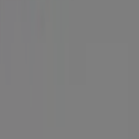
Tiendeo
Det gør vi
Forretningsløsninger
Nyheder og medier
Arbejd hos os
Kontakt os
Marketing og forretningsforespørgsel
Butikken er placeret forkert på kortet
Ugentlig feedback annonce
Tekniske problemer og generel feedback
Index