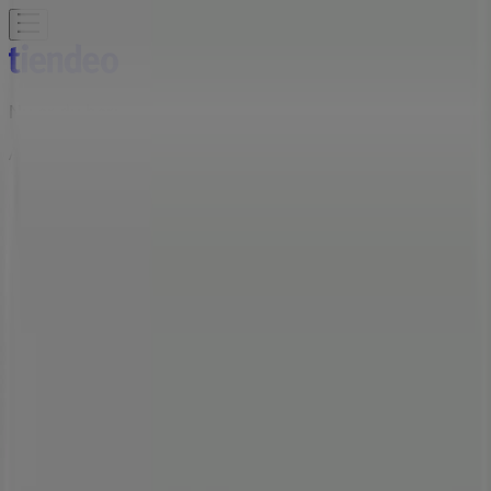
Nu er du her:
Aalborg
Featured
Dagligvarer
Hjem og møbler
Mode
Elektronik og
hvidevarer
Byggemarkeder
Sport
Legetøj og baby
Kosmetik
og sundhed
Biler og motor
Restauranter
Bøger og
kontor
Rejse
Banker
Annoncering
Helsam butikker i Aalborg -
Åbningstider, telefonnummer og