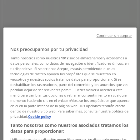
adresser
Tiendeo i Aalborg
»
Kosmetik og sundhed Tilbud i Aalborg
»
Helsam i Aalborg
»
Continuar sin aceptar
Helsam butikker i Aalborg
Nos preocupamos por tu privacidad
Tanto nosotros como nuestros
1012
socios almacenamos y accedemos a
datos personales, como datos de navegación o identificadores únicos, en
tu dispositivo. Si seleccionas Acepto, estarás permitiendo que las
Helsam
tecnologías de rastreo apoyen los propósitos que se muestran en
«nosotros y nuestros socios tratamos datos para proporcionar». Si se
Nytorv 5A, Aalborg
deshabilitan los rastreadores, parte del contenido y los anuncios que ves
podrían dejar de ser relevantes para ti. Puedes volver a acceder a este
230 m
menú para cambiar tus opciones o retirar el consentimiento en cualquier
momento haciendo clic en el enlace «Mostrar los propósitos» que aparece
en el en la parte inferior de la página web. Tus opciones tendrán efecto
Åben
dentro de nuestro Sitio web. Para saber más, consulta nuestra política de
privacidad.
Cookie policy
Tanto nosotros como nuestros asociados tratamos los
datos para proporcionar:
Utilizar datos de localización geográfica precisa. Analizar activamente las