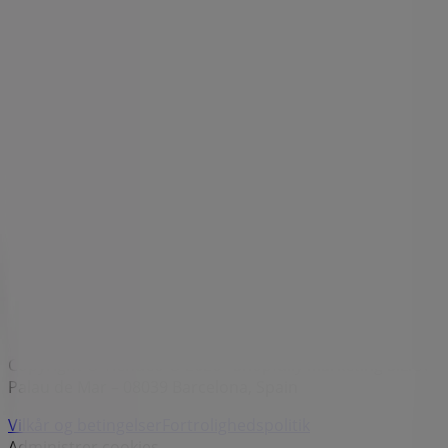
Mærker
Lokale mærker
Forhandlere
Butikker i nærheten
Produkter
Lokale produkter
Byer
Download Tiendeos App.
Copyright © Tiendeo ® 2026 · Shopfully Marketing S.L.U. –
Palau de Mar – 08039 Barcelona, Spain
Vilkår og betingelser
Fortrolighedspolitik
Administrer cookies