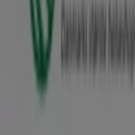
Tiendeo er en del af teknologivirksomheden Shopfully,
der er i gang med at genopfinde lokalhandel verden over.