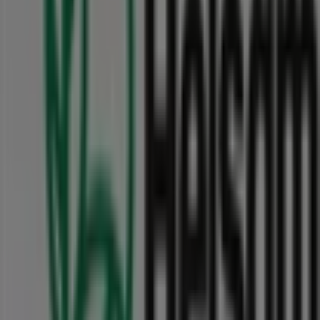
Andre virksomheder i Kosmetik og
sundhed i Aalborg
Helsam
Velkommen til Tiendeo! Her kan du ikke kun finde de
bedste
tilbud
,
kataloger
og
kampagner
, men også
opdage de mest populære butikker i
Aalborg
. I løbet af
august 2026
kan du lære alt om de nyeste opdateringer
fra
Helsam
samt finde placeringer og oplysninger om de
nærmeste butikker i
Aalborg
.
Hos Tiendeo får du adgang til
kampagner
og rabatter,
men også til information om fysiske butikker i din by.
Gennemse
Helsam
's kataloger, find butikker i
Aalborg
,
og opdag produkter med store rabatter, så du kan spare
penge i
august
. Derudover giver vi dig præcise
placeringer, åbningstider og alle de nødvendige
oplysninger for at gøre din shoppingoplevelse så nem