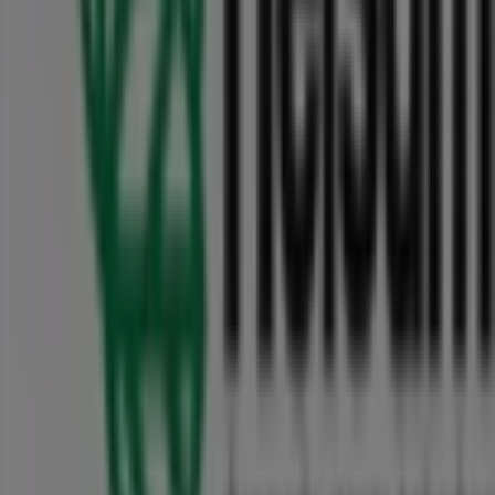
som muligt.
Gå ikke glip af
Helsam
's
tilbud
i butikkerne i
Aalborg
, og
hold dig opdateret med de bedste priser i løbet af
august 2026
. På Tiendeo finder du altid de bedste
butikker og shoppingmuligheder i
Aalborg
. Begynd din
søgning nu!
Annoncering