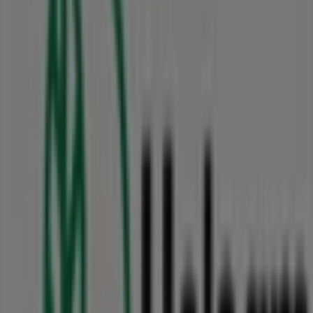
Vi offentliggør snart tilbud fra Helsam
Byer med Helsam butikker
Helsam i Hjørring
Helsam i Frederikshavn
Helsam i
Randers
Helsam i Viborg
Helsam i Taastrup
Helsam i
Rønde
Helsam i Silkeborg
Se flere byer