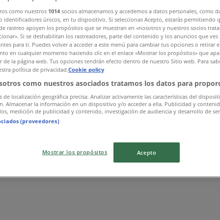
ros como nuestros
1014
socios almacenamos y accedemos a datos personales, como d
 identificadores únicos, en tu dispositivo. Si seleccionas Acepto, estarás permitiendo 
de rastreo apoyen los propósitos que se muestran en «nosotros y nuestros socios trat
ionar». Si se deshabilitan los rastreadores, parte del contenido y los anuncios que ves
antes para ti. Puedes volver a acceder a este menú para cambiar tus opciones o retirar e
to en cualquier momento haciendo clic en el enlace «Mostrar los propósitos» que apar
or de la página web. Tus opciones tendrán efecto dentro de nuestro Sitio web. Para sab
stra política de privacidad.
Cookie policy
sotros como nuestros asociados tratamos los datos para proporc
s de localización geográfica precisa. Analizar activamente las características del disposit
ón. Almacenar la información en un dispositivo y/o acceder a ella. Publicidad y conteni
os, medición de publicidad y contenido, investigación de audiencia y desarrollo de ser
ociados (proveedores)
Mostrar los propósitos
Acepto