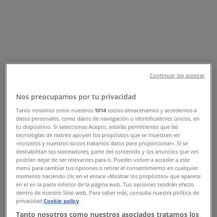
telefonnummer og adresser
Tiendeo i Ejby (Syddanmark)
»
Hjem og møbler Tilbud i Ejby (Syddanmark)
»
Kop & Kande i Ejby (Syddanmark)
»
Kop & Kande butikker i Ejby (Syddanmark)
Continuar sin aceptar
Nos preocupamos por tu privacidad
Kop & Kande
Tanto nosotros como nuestros
1014
socios almacenamos y accedemos a
datos personales, como datos de navegación o identificadores únicos, en
Bredgade 43, Ejby (Syddanmark)
tu dispositivo. Si seleccionas Acepto, estarás permitiendo que las
tecnologías de rastreo apoyen los propósitos que se muestran en
9.2 km
«nosotros y nuestros socios tratamos datos para proporcionar». Si se
deshabilitan los rastreadores, parte del contenido y los anuncios que ves
Lukket
podrían dejar de ser relevantes para ti. Puedes volver a acceder a este
menú para cambiar tus opciones o retirar el consentimiento en cualquier
momento haciendo clic en el enlace «Mostrar los propósitos» que aparece
en el en la parte inferior de la página web. Tus opciones tendrán efecto
dentro de nuestro Sitio web. Para saber más, consulta nuestra política de
privacidad.
Cookie policy
Kop & Kande
Tanto nosotros como nuestros asociados tratamos los