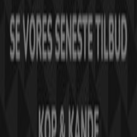
Arbejd hos os
Kontakt os
Marketing og forretningsforespørgsel
Butikken er placeret forkert på kortet
Ugentlig feedback annonce
Tekniske problemer og generel feedback
Index
Mærker
Lokale mærker
Forhandlere
Butikker i nærheten
Produkter
Lokale produkter