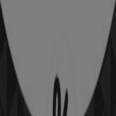
Kop & Kande Tilbudsavis i Ejby
(Syddanmark)
Kop & Kande