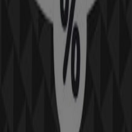
De helt rigtige priser
Udløber 13.8
Kop & Kande
Tilbud Kop & Kande
Udløber 22.6
9.2 km - Ejby (Syddanmark)
Andre virksomheder i Hjem og
møbler i Ejby (Syddanmark)
Kop & Kande
Velkommen til Tiendeo! Her kan du ikke kun finde de
bedste
tilbud
,
kataloger
og
kampagner
, men også