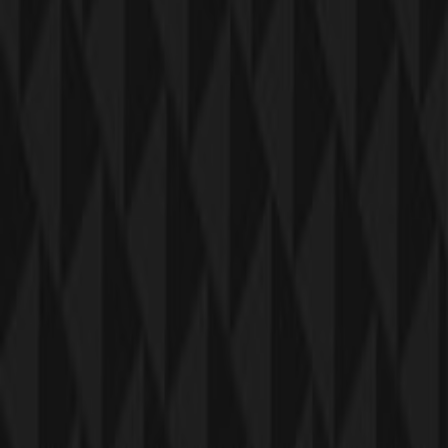
Tiendeo er en del af teknologivirksomheden Shopfully,
der er i gang med at genopfinde lokalhandel verden over.
Tiendeo
Det gør vi
Forretningsløsninger
Nyheder og medier