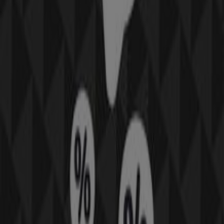
opdage de mest populære butikker i
Ejby (Syddanmark)
.
I løbet af
august 2026
kan du lære alt om de nyeste
opdateringer fra
Kop & Kande
samt finde placeringer og
oplysninger om de nærmeste butikker i
Ejby
(Syddanmark)
.
Hos Tiendeo får du adgang til
kampagner
og rabatter,
men også til information om fysiske butikker i din by.
Gennemse
Kop & Kande
's kataloger, find butikker i
Ejby
(Syddanmark)
, og opdag produkter med store rabatter,
så du kan spare penge i
august
. Derudover giver vi dig
præcise placeringer, åbningstider og alle de nødvendige
oplysninger for at gøre din shoppingoplevelse så nem
som muligt.
Gå ikke glip af
Kop & Kande
's
tilbud
i butikkerne i
Ejby
(Syddanmark)
, og hold dig opdateret med de bedste
priser i løbet af
august 2026
. På Tiendeo finder du altid
de bedste butikker og shoppingmuligheder i
Ejby
(Syddanmark)
. Begynd din søgning nu!