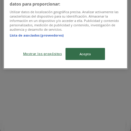
datos para proporcionar:
Algade 75, Middelfart
Utilizar datos de localización geográfica precisa. Analizar activamente las
15.2 km
características del dispositivo para su identificación. Almacenar la
información en un dispositivo y/o acceder a ella. Publicidad y contenido
personalizados, medición de publicidad y contenido, investigación de
Lukket
audiencia y desarrollo de servicios.
Lista de asociados (proveedores)
Mostrar los propósitos
Acepto
Kop & Kande
Vendersgade 1d, Fredericia
18.8 km
Lukket
Annoncering