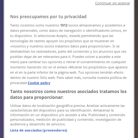
Continuar sin aceptar
Toyota
Damgårdvej 5, Middelfart
Nos preocupamos por tu privacidad
Tanto nosotros como nuestros
1012
socios almacenamos y accedemos a
8.2 km
datos personales, como datos de navegación o identificadores únicos, en
tu dispositivo. Si seleccionas Acepto, estarás permitiendo que las
tecnologías de rastreo apoyen los propósitos que se muestran en
«nosotros y nuestros socios tratamos datos para proporcionar». Si se
deshabilitan los rastreadores, parte del contenido y los anuncios que ves
podrían dejar de ser relevantes para ti. Puedes volver a acceder a este
menú para cambiar tus opciones o retirar el consentimiento en cualquier
Toyota
momento haciendo clic en el enlace «Mostrar los propósitos» que aparece
en el en la parte inferior de la página web. Tus opciones tendrán efecto
Haderslevvej 1, Vejle
dentro de nuestro Sitio web. Para saber más, consulta nuestra política de
privacidad.
Cookie policy
20.5 km
Tanto nosotros como nuestros asociados tratamos los
datos para proporcionar:
Utilizar datos de localización geográfica precisa. Analizar activamente las
características del dispositivo para su identificación. Almacenar la
información en un dispositivo y/o acceder a ella. Publicidad y contenido
personalizados, medición de publicidad y contenido, investigación de
audiencia y desarrollo de servicios.
Toyota
Lista de asociados (proveedores)