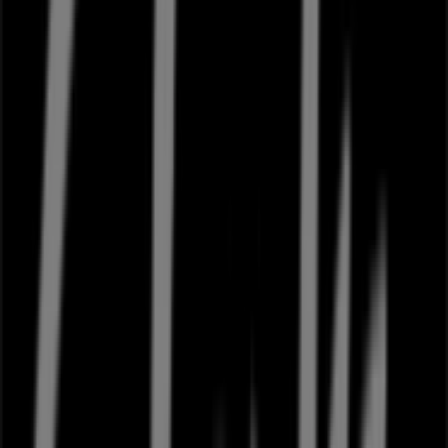
Peter Bangs Vej 61, Frederiksberg
388 m
Åben
Andre virksomheder i Mode i
Frederiksberg
Clarks
Velkommen til
Clarks
butikken på Tiendeo, hvor du kan
opdage de bedste
tilbud
,
kampagner
og
kataloger
fra
dette anerkendte mærke inden for
Mode
sektoren. Vores
fysiske butik er beliggende på
Falkoner Alle 31
,
Frederiksberg
, og her vil du finde et bredt udvalg af
kvalitetsprodukter, der hjælper dig med at spare penge
hele
august 2026
.