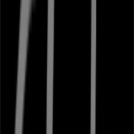
Frederiksberg
307 m
Åben
Netto
Peter Bangs Vej 24-28, Frederiksberg
324 m
Åben
Dagli'Brugsen