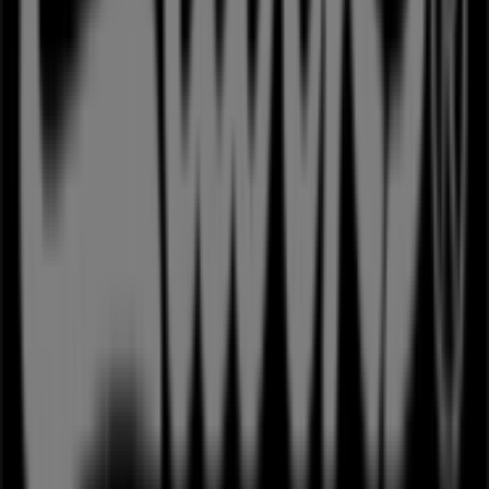
Tiendeo er en del af teknologivirksomheden Shopfully,
der er i gang med at genopfinde lokalhandel verden over.
Tiendeo
Det gør vi
Forretningsløsninger
Nyheder og medier
Arbejd hos os
Kontakt os