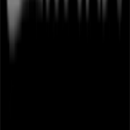
Marketing og forretningsforespørgsel
Butikken er placeret forkert på kortet
Ugentlig feedback annonce
Tekniske problemer og generel feedback
Index
Mærker
Lokale mærker
Forhandlere
Butikker i nærheten
Produkter
Lokale produkter
Byer
Download Tiendeos App.