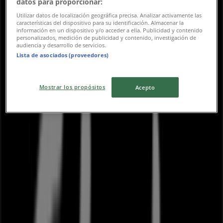
datos para proporcionar:
Utilizar datos de localización geográfica precisa. Analizar activamente las
características del dispositivo para su identificación. Almacenar la
información en un dispositivo y/o acceder a ella. Publicidad y contenido
personalizados, medición de publicidad y contenido, investigación de
audiencia y desarrollo de servicios.
Lista de asociados (proveedores)
Nærmeste butikker
Mostrar los propósitos
Acepto
Interflora
Peter Bangsvej 57, Frederiksberg
283 m
365discount
Peter Bangs Vej 24-28, 2000 Frederiksberg,