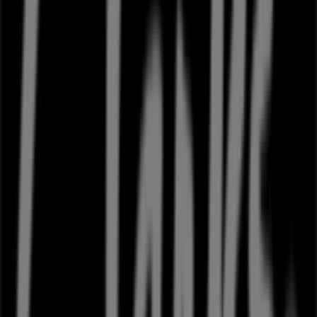
På Tiendeo tilbyder vi alle de opdaterede oplysninger om
Clarks
, såsom åbningstider, eksklusive tilbud og den
præcise placering af butikken på
Falkoner Alle 31
.
Derudover får du adgang til de nyeste kataloger fra
Clarks
, hvor du kan opdage de nyeste kampagner og få
store rabatter på
Mode
produkter til dine køb i
Frederiksberg
.
Gå ikke glip af muligheden for at besøge
Clarks
butikken
på
Falkoner Alle 31
for en fuld shoppingoplevelse. Vi
inviterer dig til at udforske de kampagner, vi har til dig i
denne
august
og holde dig opdateret om de bedste
tilbud fra
Clarks
i
Frederiksberg
. Besøg os og begynd at
spare i dag!
Flere oplysninger om Clarks
Se andre butikker af Clarks i
Frederiksberg
Annoncering