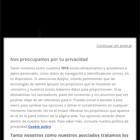
og telefonnummer
Tiendeo i Frederiksberg
»
Mode Tilbud i Frederiksberg
»
Clarks i Frederiksberg
»
Clarks | Falkoner Alle 31
Continuar sin aceptar
Kort
Nos preocupamos por tu privacidad
Kort
Tanto nosotros como nuestros
1014
socios almacenamos y accedemos a
datos personales, como datos de navegación o identificadores únicos, en
Vi offentliggør snart tilbud fra Clarks
tu dispositivo. Si seleccionas Acepto, estarás permitiendo que las
tecnologías de rastreo apoyen los propósitos que se muestran en
Annoncering
«nosotros y nuestros socios tratamos datos para proporcionar». Si se
deshabilitan los rastreadores, parte del contenido y los anuncios que ves
podrían dejar de ser relevantes para ti. Puedes volver a acceder a este
menú para cambiar tus opciones o retirar el consentimiento en cualquier
momento haciendo clic en el enlace «Mostrar los propósitos» que aparece
en el en la parte inferior de la página web. Tus opciones tendrán efecto
dentro de nuestro Sitio web. Para saber más, consulta nuestra política de
privacidad.
Cookie policy
Tanto nosotros como nuestros asociados tratamos los