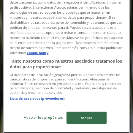
datos personales, como datos de navegación o identificadores únicos, en
10:00 - 18:30
tu dispositivo. Si seleccionas Acepto, estarás permitiendo que las
Fredag
tecnologías de rastreo apoyen los propósitos que se muestran en
«nosotros y nuestros socios tratamos datos para proporcionar». Si se
08:00 - 20:00
deshabilitan los rastreadores, parte del contenido y los anuncios que ves
Lørdag
podrían dejar de ser relevantes para ti. Puedes volver a acceder a este
10:00 - 16:00
menú para cambiar tus opciones o retirar el consentimiento en cualquier
momento haciendo clic en el enlace «Mostrar los propósitos» que aparece
en el en la parte inferior de la página web. Tus opciones tendrán efecto
Kort
36782209
dentro de nuestro Sitio web. Para saber más, consulta nuestra política de
privacidad.
Cookie policy
Lukket
Tanto nosotros como nuestros asociados tratamos los
datos para proporcionar:
Utilizar datos de localización geográfica precisa. Analizar activamente las
Søndag
características del dispositivo para su identificación. Almacenar la
10:00 - 15:00
información en un dispositivo y/o acceder a ella. Publicidad y contenido
personalizados, medición de publicidad y contenido, investigación de
Mandag
audiencia y desarrollo de servicios.
10:00 - 18:30
Lista de asociados (proveedores)
Tirsdag
10:00 - 18:30
Onsdag
Mostrar los propósitos
Acepto
10:00 - 18:30
Torsdag