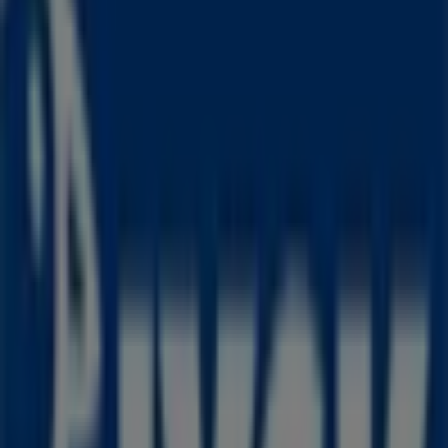
JYSK Tilbudsavis
Udløber 14.8
Byer med JYSK butikker
JYSK i Hjørring
JYSK i Brønderslev
JYSK i Aalborg
JYSK i Jerslev
Se flere byer
Andre virksomheder i Hjem og
møbler i Frederikshavn
JYSK
Velkommen til Tiendeo! Her kan du ikke kun finde de
bedste
tilbud
,
kataloger
og
kampagner
, men også
opdage de mest populære butikker i
Frederikshavn
. I
løbet af
august 2026
kan du lære alt om de nyeste