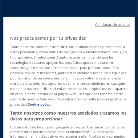
adresser
Tiendeo i Frederikshavn
»
Hjem og møbler Tilbud i Frederikshavn
»
Continuar sin aceptar
JYSK i Frederikshavn
»
Nos preocupamos por tu privacidad
JYSK butikker i Frederikshavn
Tanto nosotros como nuestros
1014
socios almacenamos y accedemos a
datos personales, como datos de navegación o identificadores únicos, en
tu dispositivo. Si seleccionas Acepto, estarás permitiendo que las
tecnologías de rastreo apoyen los propósitos que se muestran en
«nosotros y nuestros socios tratamos datos para proporcionar». Si se
JYSK
deshabilitan los rastreadores, parte del contenido y los anuncios que ves
podrían dejar de ser relevantes para ti. Puedes volver a acceder a este
Maigaardsvej, 3, Frederikshavn
menú para cambiar tus opciones o retirar el consentimiento en cualquier
momento haciendo clic en el enlace «Mostrar los propósitos» que aparece
en el en la parte inferior de la página web. Tus opciones tendrán efecto
2.5 km
dentro de nuestro Sitio web. Para saber más, consulta nuestra política de
privacidad.
Cookie policy
Åben
Tanto nosotros como nuestros asociados tratamos los
datos para proporcionar:
Utilizar datos de localización geográfica precisa. Analizar activamente las
Annoncering
características del dispositivo para su identificación. Almacenar la
información en un dispositivo y/o acceder a ella. Publicidad y contenido