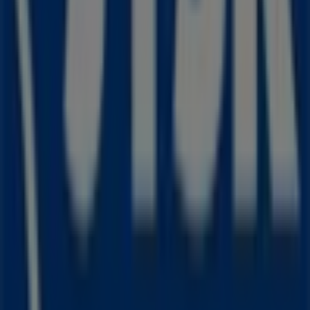
Tiendeo er en del af teknologivirksomheden Shopfully,
der er i gang med at genopfinde lokalhandel verden over.
Tiendeo
Det gør vi
Forretningsløsninger
Nyheder og medier
Arbejd hos os
Kontakt os