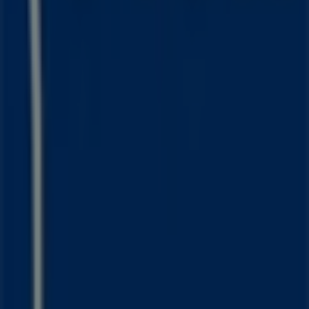
Marketing og forretningsforespørgsel
Butikken er placeret forkert på kortet
Ugentlig feedback annonce
Tekniske problemer og generel feedback
Index
Mærker
Lokale mærker
Forhandlere
Butikker i nærheten
Produkter
Lokale produkter
Byer
Download Tiendeos App.