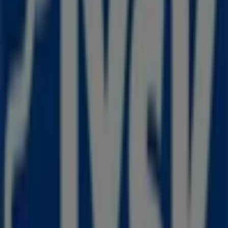
opdateringer fra
JYSK
samt finde placeringer og
oplysninger om de nærmeste butikker i
Frederikshavn
.
Hos Tiendeo får du adgang til
kampagner
og rabatter,
men også til information om fysiske butikker i din by.
Gennemse
JYSK
's kataloger, find butikker i
Frederikshavn
, og opdag produkter med store rabatter,
så du kan spare penge i
august
. Derudover giver vi dig
præcise placeringer, åbningstider og alle de nødvendige
oplysninger for at gøre din shoppingoplevelse så nem
som muligt.
Gå ikke glip af
JYSK
's
tilbud
i butikkerne i
Frederikshavn
,
og hold dig opdateret med de bedste priser i løbet af
august 2026
. På Tiendeo finder du altid de bedste
butikker og shoppingmuligheder i
Frederikshavn
.
Begynd din søgning nu!
Annoncering