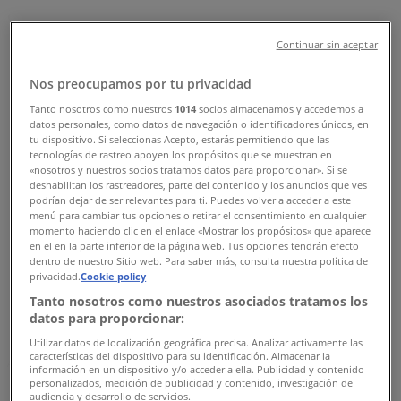
adresser
Continuar sin aceptar
Tiendeo i Herning
»
Mode Tilbud i Herning
»
Nos preocupamos por tu privacidad
Julie Sandlau i Herning
»
Tanto nosotros como nuestros
1014
socios almacenamos y accedemos a
datos personales, como datos de navegación o identificadores únicos, en
Julie Sandlau butikker i Herning
tu dispositivo. Si seleccionas Acepto, estarás permitiendo que las
tecnologías de rastreo apoyen los propósitos que se muestran en
«nosotros y nuestros socios tratamos datos para proporcionar». Si se
deshabilitan los rastreadores, parte del contenido y los anuncios que ves
podrían dejar de ser relevantes para ti. Puedes volver a acceder a este
menú para cambiar tus opciones o retirar el consentimiento en cualquier
Julie Sandlau
momento haciendo clic en el enlace «Mostrar los propósitos» que aparece
en el en la parte inferior de la página web. Tus opciones tendrán efecto
Bredgade 22, Herning
dentro de nuestro Sitio web. Para saber más, consulta nuestra política de
privacidad.
Cookie policy
432 m
Tanto nosotros como nuestros asociados tratamos los
datos para proporcionar:
Utilizar datos de localización geográfica precisa. Analizar activamente las
características del dispositivo para su identificación. Almacenar la
Annoncering
información en un dispositivo y/o acceder a ella. Publicidad y contenido
personalizados, medición de publicidad y contenido, investigación de
audiencia y desarrollo de servicios.