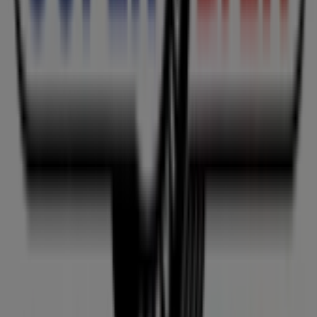
Tiendeo er en del af teknologivirksomheden Shopfully,
der er i gang med at genopfinde lokalhandel verden over.