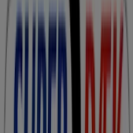
Vi offentliggør snart tilbud fra Superdaek
Byer med Superdaek butikker
Superdaek i Ikast
Superdaek i Holstebro
Superdaek
i Rønde
Superdaek i Silkeborg
Superdaek i Struer
Superdaek i Viborg
Superdaek i Vejle
Superdaek i
Varde
Superdaek i Horsens
Superdaek i Fredericia
Superdaek i Esbjerg
Superdaek i Randers
Se flere byer
Andre virksomheder i Biler og