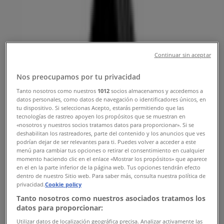
Tiendeo i Herning
»
Biler og motor Tilbud i Herning
»
Superdaek i Herning
»
Superdaek butikker i Herning
Continuar sin aceptar
Nos preocupamos por tu privacidad
Tanto nosotros como nuestros
1012
socios almacenamos y accedemos a
Superdaek
datos personales, como datos de navegación o identificadores únicos, en
tu dispositivo. Si seleccionas Acepto, estarás permitiendo que las
Mads Eg Damgaardsvej 51, Herning
tecnologías de rastreo apoyen los propósitos que se muestran en
«nosotros y nuestros socios tratamos datos para proporcionar». Si se
2.5 km
deshabilitan los rastreadores, parte del contenido y los anuncios que ves
podrían dejar de ser relevantes para ti. Puedes volver a acceder a este
Lukket
menú para cambiar tus opciones o retirar el consentimiento en cualquier
momento haciendo clic en el enlace «Mostrar los propósitos» que aparece
en el en la parte inferior de la página web. Tus opciones tendrán efecto
dentro de nuestro Sitio web. Para saber más, consulta nuestra política de
privacidad.
Cookie policy
Tanto nosotros como nuestros asociados tratamos los
Superdaek
datos para proporcionar:
Rømersvej 11, Ikast
Utilizar datos de localización geográfica precisa. Analizar activamente las