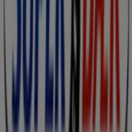
Gå ikke glip af
Superdaek
's
tilbud
i butikkerne i
Herning
,
og hold dig opdateret med de bedste priser i løbet af
august 2026
. På Tiendeo finder du altid de bedste
butikker og shoppingmuligheder i
Herning
. Begynd din
søgning nu!
Annoncering