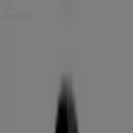
Nu er du her:
Herning
Featured
Dagligvarer
Hjem og møbler
Mode
Elektronik og
hvidevarer
Byggemarkeder
Sport
Legetøj og baby
Kosmetik
og sundhed
Biler og motor
Restauranter
Bøger og
kontor
Rejse
Banker
Annoncering
Superdaek i Herning - Åbningstider,
telefonnummer og adresser