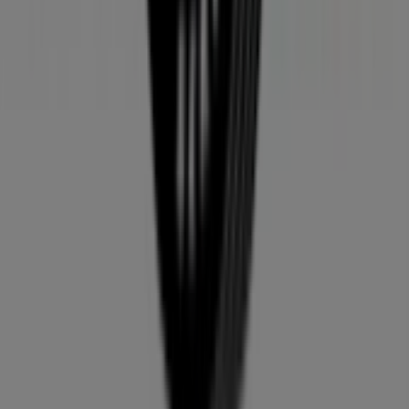
Tiendeo
Det gør vi
Forretningsløsninger
Nyheder og medier
Arbejd hos os
Kontakt os
Marketing og forretningsforespørgsel
Butikken er placeret forkert på kortet
Ugentlig feedback annonce
Tekniske problemer og generel feedback
Index