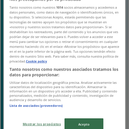
Peugeot
Tanto nosotros como nuestros
1014
socios almacenamos y accedemos a
datos personales, como datos de navegación o identificadores únicos, en
Peugeot E-3008
tu dispositivo. Si seleccionas Acepto, estarás permitiendo que las
tecnologías de rastreo apoyen los propósitos que se muestran en
Udløber 5.3
«nosotros y nuestros socios tratamos datos para proporcionar». Si se
deshabilitan los rastreadores, parte del contenido y los anuncios que ves
podrían dejar de ser relevantes para ti. Puedes volver a acceder a este
menú para cambiar tus opciones o retirar el consentimiento en cualquier
momento haciendo clic en el enlace «Mostrar los propósitos» que aparece
en el en la parte inferior de la página web. Tus opciones tendrán efecto
Peugeot
dentro de nuestro Sitio web. Para saber más, consulta nuestra política de
privacidad.
Cookie policy
Peugeot Tilbudsavis
Tanto nosotros como nuestros asociados tratamos los
datos para proporcionar:
Udløber 5.3
1.9 km - Hobro
Utilizar datos de localización geográfica precisa. Analizar activamente las
características del dispositivo para su identificación. Almacenar la
información en un dispositivo y/o acceder a ella. Publicidad y contenido
personalizados, medición de publicidad y contenido, investigación de
Peugeot
audiencia y desarrollo de servicios.
Lista de asociados (proveedores)
Peugeot E-5008
Mostrar los propósitos
Udløber 5.3
1.9 km - Hobro
Acepto