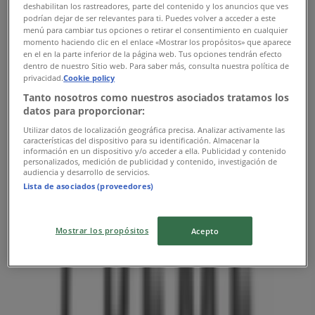
10:00 - 20:00
deshabilitan los rastreadores, parte del contenido y los anuncios que ves
podrían dejar de ser relevantes para ti. Puedes volver a acceder a este
Torsdag
menú para cambiar tus opciones o retirar el consentimiento en cualquier
10:00 - 20:00
momento haciendo clic en el enlace «Mostrar los propósitos» que aparece
Fredag
en el en la parte inferior de la página web. Tus opciones tendrán efecto
dentro de nuestro Sitio web. Para saber más, consulta nuestra política de
10:00 - 20:00
privacidad.
Cookie policy
Lørdag
Tanto nosotros como nuestros asociados tratamos los
10:00 - 20:00
datos para proporcionar:
Kort
33141660
Utilizar datos de localización geográfica precisa. Analizar activamente las
características del dispositivo para su identificación. Almacenar la
información en un dispositivo y/o acceder a ella. Publicidad y contenido
Åben
Indtil 20:00
personalizados, medición de publicidad y contenido, investigación de
audiencia y desarrollo de servicios.
Lista de asociados (proveedores)
Søndag
10:00 - 18:00
Mostrar los propósitos
Acepto
Mandag
10:00 - 20:00
Tirsdag
10:00 - 20:00
Onsdag
10:00 - 20:00