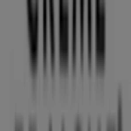
Nærmeste butikker
Interflora
Studiestræde 10, København
113 m
Helsam
Teglgårdsstræde 6, København