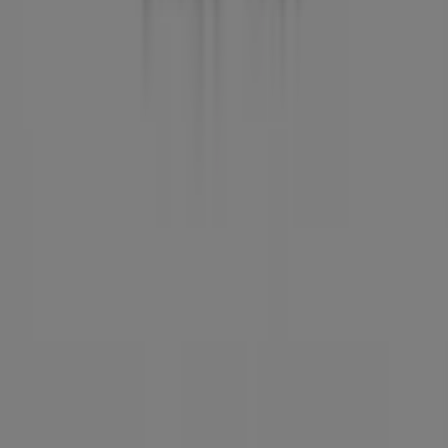
Forretningsløsninger
Nyheder og medier
Arbejd hos os
Kontakt os
Marketing og forretningsforespørgsel
Butikken er placeret forkert på kortet
Ugentlig feedback annonce
Tekniske problemer og generel feedback
Index
Mærker
Lokale mærker
Forhandlere