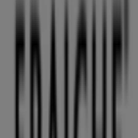
117 m
Åben
Netto
Fiolstræde 5a, København
119 m
Åben
Joe & The Juice