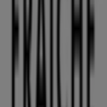
Nørregade 12, København
119 m
Elplus
Nørregade 16, Viborg
127 m
Andre virksomheder i Mode i
København
Creme Fraiche
Velkommen til
Creme Fraiche
butikken på Tiendeo, hvor