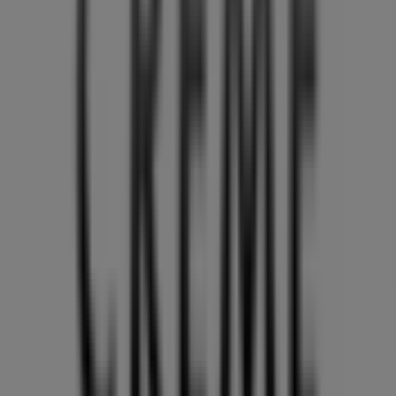
Torsdag
10:00 - 20:00
Fredag
10:00 - 20:00
Lørdag
10:00 - 20:00
Kort
33141660
Vi offentliggør snart tilbud fra Creme Fraiche
Annoncering