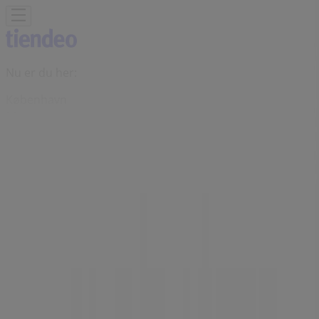
Nu er du her:
København
Featured
Dagligvarer
Hjem og møbler
Mode
Elektronik og
hvidevarer
Byggemarkeder
Sport
Legetøj og baby
Kosmetik
og sundhed
Biler og motor
Restauranter
Bøger og
kontor
Rejse
Banker
Annoncering
Creme Fraiche butik -
Frederiksberggade 12, København -