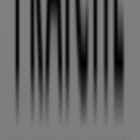
du kan opdage de bedste
tilbud
,
kampagner
og
kataloger
fra dette anerkendte mærke inden for
Mode
sektoren. Vores fysiske butik er beliggende på
Frederiksberggade 12
,
København
, og her vil du finde et
bredt udvalg af kvalitetsprodukter, der hjælper dig med
at spare penge hele
august 2026
.
På Tiendeo tilbyder vi alle de opdaterede oplysninger om
Creme Fraiche
, såsom åbningstider, eksklusive tilbud og
den præcise placering af butikken på
Frederiksberggade
12
. Derudover får du adgang til de nyeste kataloger fra
Creme Fraiche
, hvor du kan opdage de nyeste
kampagner og få store rabatter på
Mode
produkter til
dine køb i
København
.
Gå ikke glip af muligheden for at besøge
Creme Fraiche
butikken på
Frederiksberggade 12
for en fuld
shoppingoplevelse. Vi inviterer dig til at udforske de
kampagner, vi har til dig i denne
august
og holde dig
opdateret om de bedste tilbud fra
Creme Fraiche
i
København
. Besøg os og begynd at spare i dag!