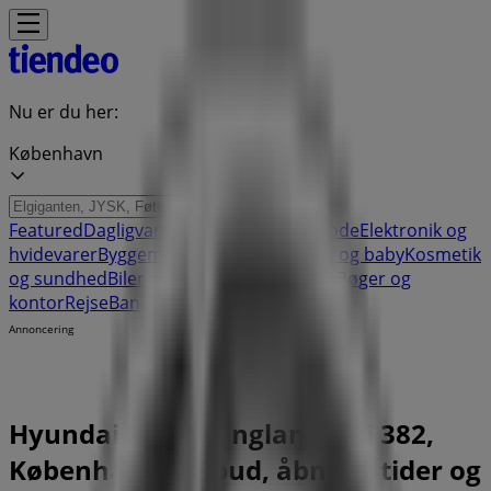
Nu er du her:
København
Featured
Dagligvarer
Hjem og møbler
Mode
Elektronik og
hvidevarer
Byggemarkeder
Sport
Legetøj og baby
Kosmetik
og sundhed
Biler og motor
Restauranter
Bøger og
kontor
Rejse
Banker
Annoncering
Hyundai butik - Englandsvej 382,
København - Tilbud, åbningstider og