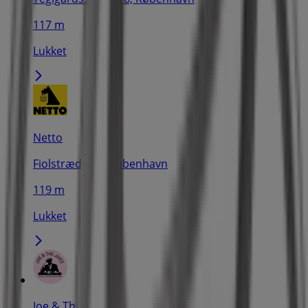
117 m
Lukket
Netto
Fiolstræde 5a, København
119 m
Lukket
Joe & The Juice