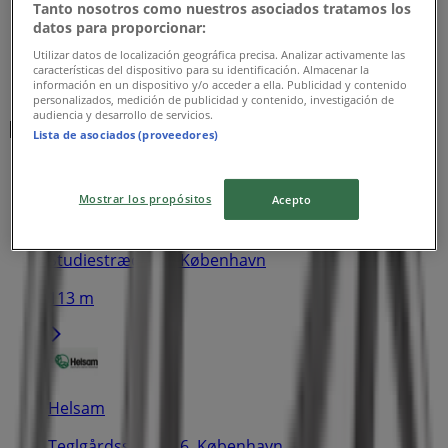
Tanto nosotros como nuestros asociados tratamos los
datos para proporcionar:
Utilizar datos de localización geográfica precisa. Analizar activamente las
características del dispositivo para su identificación. Almacenar la
información en un dispositivo y/o acceder a ella. Publicidad y contenido
personalizados, medición de publicidad y contenido, investigación de
audiencia y desarrollo de servicios.
Nærmeste butikker
Lista de asociados (proveedores)
Mostrar los propósitos
Acepto
Interflora
Studiestræde 10, København
113 m
Helsam
Teglgårdsstræde 6, København