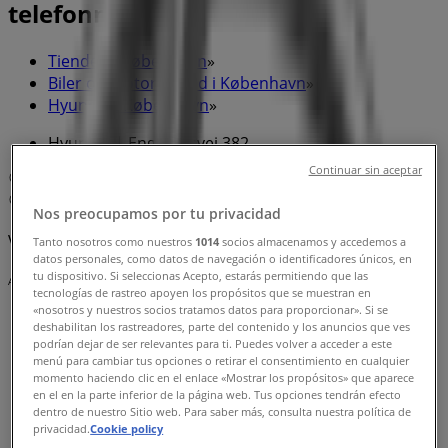
telefonnummer
Tiendeo i København
»
Biler og motor Tilbud i København
»
Hyundai i København
»
Hyundai | Englandsvej 382
Continuar sin aceptar
Kort
+45 32 52 32 32
Kort
+45 32 52 32 32
Nos preocupamos por tu privacidad
Vi offentliggør snart tilbud fra Hyundai
Tanto nosotros como nuestros
1014
socios almacenamos y accedemos a
datos personales, como datos de navegación o identificadores únicos, en
tu dispositivo. Si seleccionas Acepto, estarás permitiendo que las
Annoncering
tecnologías de rastreo apoyen los propósitos que se muestran en
«nosotros y nuestros socios tratamos datos para proporcionar». Si se
deshabilitan los rastreadores, parte del contenido y los anuncios que ves
podrían dejar de ser relevantes para ti. Puedes volver a acceder a este
menú para cambiar tus opciones o retirar el consentimiento en cualquier
momento haciendo clic en el enlace «Mostrar los propósitos» que aparece
en el en la parte inferior de la página web. Tus opciones tendrán efecto
dentro de nuestro Sitio web. Para saber más, consulta nuestra política de
privacidad.
Cookie policy