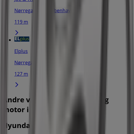
Nørregade 12, København
119 m
Elplus
Nørregade 16, Viborg
127 m
Andre virksomheder i Biler og
motor i København
Hyundai