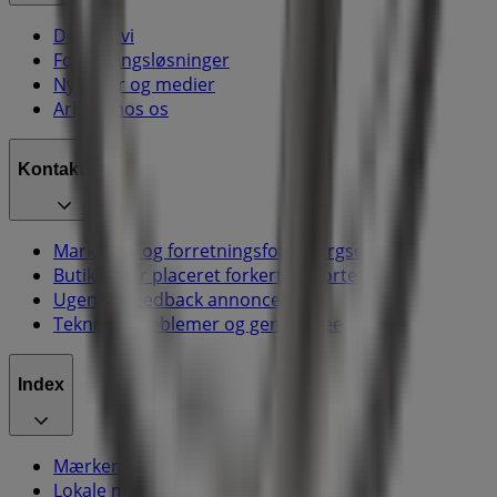
Det gør vi
Forretningsløsninger
Nyheder og medier
Arbejd hos os
Kontakt os
Marketing og forretningsforespørgsel
Butikken er placeret forkert på kortet
Ugentlig feedback annonce
Tekniske problemer og generel feedback
Index
Mærker
Lokale mærker