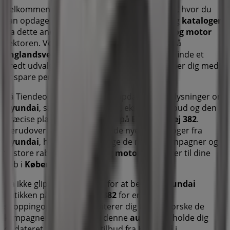
Velkommen til
Hyundai
butikken på Tiendeo, hvor du
kan opdage de bedste
tilbud
,
kampagner
og
kataloger
fra dette anerkendte mærke inden for
Biler og motor
sektoren. Vores fysiske butik er beliggende på
Englandsvej 382
,
København
, og her vil du finde et
bredt udvalg af kvalitetsprodukter, der hjælper dig med
at spare penge hele
august 2026
.
På Tiendeo tilbyder vi alle de opdaterede oplysninger om
Hyundai
, såsom åbningstider, eksklusive tilbud og den
præcise placering af butikken på
Englandsvej 382
.
Derudover får du adgang til de nyeste kataloger fra
Hyundai
, hvor du kan opdage de nyeste kampagner og
få store rabatter på
Biler og motor
produkter til dine
køb i
København
.
Gå ikke glip af muligheden for at besøge
Hyundai
butikken på
Englandsvej 382
for en fuld
shoppingoplevelse. Vi inviterer dig til at udforske de
kampagner, vi har til dig i denne
august
og holde dig
opdateret om de bedste tilbud fra
Hyundai
i