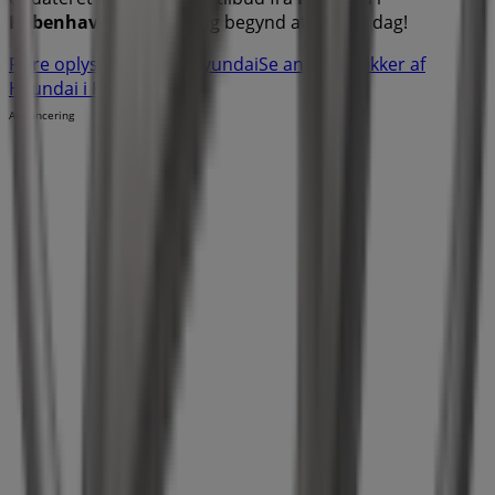
København
. Besøg os og begynd at spare i dag!
Flere oplysninger om Hyundai
Se andre butikker af
Hyundai i København
Annoncering