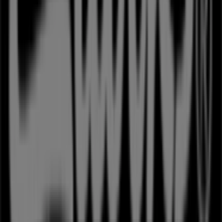
Tiendeo er en del af teknologivirksomheden Shopfully,
der er i gang med at genopfinde lokalhandel verden over.
Tiendeo
Det gør vi
Forretningsløsninger
Nyheder og medier