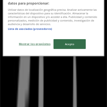
datos para proporcionar:
Utilizar datos de localización geográfica precisa. Analizar activamente las
características del dispositivo para su identificación. Almacenar la
información en un dispositivo y/o acceder a ella. Publicidad y contenido
personalizados, medición de publicidad y contenido, investigación de
audiencia y desarrollo de servicios.
Nærmeste butikker
Lista de asociados (proveedores)
Mostrar los propósitos
Acepto
Street One
Torvestræde 10, Næstved
20 m
Masai
Torvestræde 10Gahrn-Jensen, Næstved