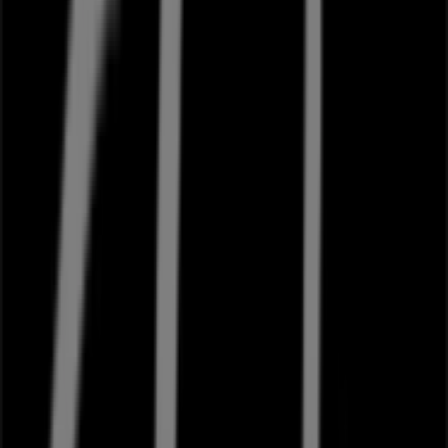
20 m
Bodum
Torvestræde 6B, Næstved
21 m
Georg Jensen
Torvestræde 6B, Næstved
21 m