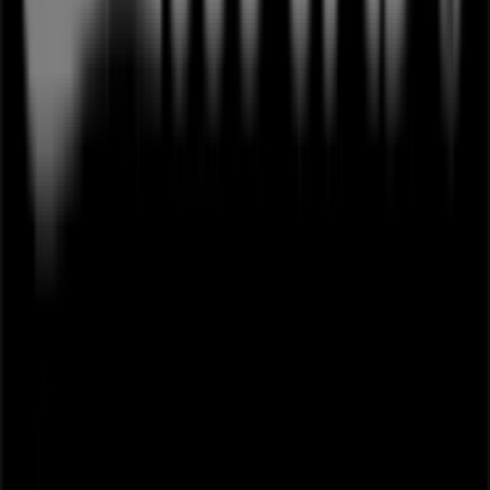
Arbejd hos os
Kontakt os
Marketing og forretningsforespørgsel
Butikken er placeret forkert på kortet
Ugentlig feedback annonce
Tekniske problemer og generel feedback
Index
Mærker
Lokale mærker
Forhandlere
Butikker i nærheten
Produkter
Lokale produkter