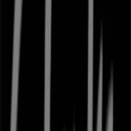
Profil Optik
Torvestræde 9, Næstved
26 m
Lukket
Andre virksomheder i Mode i
Næstved
Clarks
Velkommen til
Clarks
butikken på Tiendeo, hvor du kan
opdage de bedste
tilbud
,
kampagner
og
kataloger
fra
dette anerkendte mærke inden for
Mode
sektoren. Vores