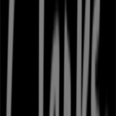
fysiske butik er beliggende på
Torvestræde 4
,
Næstved
,
og her vil du finde et bredt udvalg af kvalitetsprodukter,
der hjælper dig med at spare penge hele
august 2026
.
På Tiendeo tilbyder vi alle de opdaterede oplysninger om
Clarks
, såsom åbningstider, eksklusive tilbud og den
præcise placering af butikken på
Torvestræde 4
.
Derudover får du adgang til de nyeste kataloger fra
Clarks
, hvor du kan opdage de nyeste kampagner og få
store rabatter på
Mode
produkter til dine køb i
Næstved
.
Gå ikke glip af muligheden for at besøge
Clarks
butikken
på
Torvestræde 4
for en fuld shoppingoplevelse. Vi
inviterer dig til at udforske de kampagner, vi har til dig i
denne
august
og holde dig opdateret om de bedste
tilbud fra
Clarks
i
Næstved
. Besøg os og begynd at spare
i dag!
Flere oplysninger om Clarks
Se andre butikker af Clarks i
Næstved