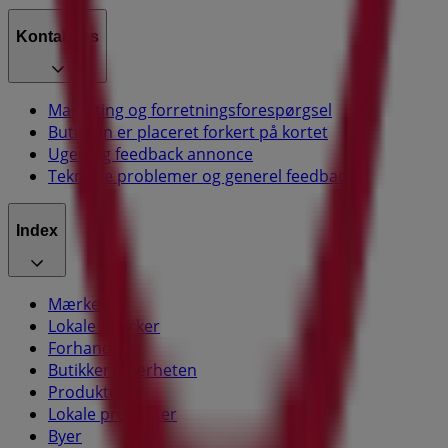
Kontakt os
Marketing og forretningsforespørgsel
Butikken er placeret forkert på kortet
Ugentlig feedback annonce
Tekniske problemer og generel feedback
Index
Mærker
Lokale mærker
Forhandlere
Butikker i nærheten
Produkter
Lokale produkter
Byer