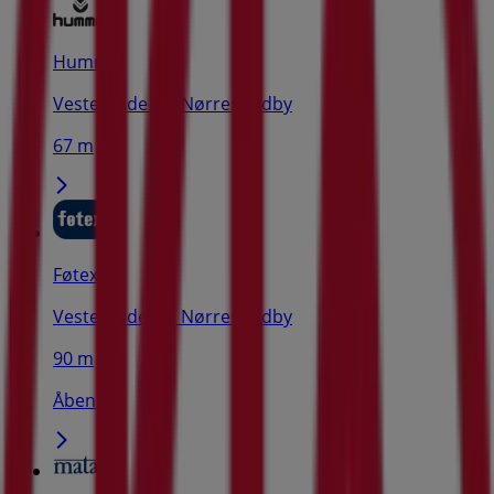
Hummel
Vestergade 30, Nørresundby
67 m
Føtex
Vestergade 30, Nørresundby
90 m
Åben