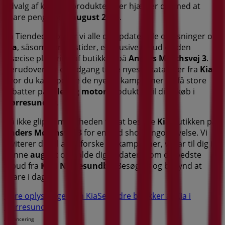
udvalg af kvalitetsprodukter, der hjælper dig med at
spare penge hele
august 2026
.
På Tiendeo tilbyder vi alle de opdaterede oplysninger om
Kia
, såsom åbningstider, eksklusive tilbud og den
præcise placering af butikken på
Anders Mørchsvej 3
.
Derudover får du adgang til de nyeste kataloger fra
Kia
,
hvor du kan opdage de nyeste kampagner og få store
rabatter på
Biler og motor
produkter til dine køb i
Nørresundby
.
Gå ikke glip af muligheden for at besøge
Kia
butikken på
Anders Mørchsvej 3
for en fuld shoppingoplevelse. Vi
inviterer dig til at udforske de kampagner, vi har til dig i
denne
august
og holde dig opdateret om de bedste
tilbud fra
Kia
i
Nørresundby
. Besøg os og begynd at
spare i dag!
Flere oplysninger om Kia
Se andre butikker af Kia i
Nørresundby
Annoncering