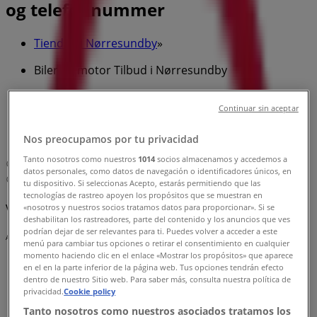
og telefonnummer
Tiendeo i Nørresundby
»
Biler og motor Tilbud i Nørresundby
»
Continuar sin aceptar
Kia i Nørresundby
»
Kia | Anders Mørchsvej 3
Nos preocupamos por tu privacidad
Tanto nosotros como nuestros
1014
socios almacenamos y accedemos a
Kort
96 32 22 22
datos personales, como datos de navegación o identificadores únicos, en
Kort
96 32 22 22
tu dispositivo. Si seleccionas Acepto, estarás permitiendo que las
tecnologías de rastreo apoyen los propósitos que se muestran en
Vi offentliggør snart tilbud fra Kia
«nosotros y nuestros socios tratamos datos para proporcionar». Si se
deshabilitan los rastreadores, parte del contenido y los anuncios que ves
podrían dejar de ser relevantes para ti. Puedes volver a acceder a este
Annoncering
menú para cambiar tus opciones o retirar el consentimiento en cualquier
momento haciendo clic en el enlace «Mostrar los propósitos» que aparece
en el en la parte inferior de la página web. Tus opciones tendrán efecto
dentro de nuestro Sitio web. Para saber más, consulta nuestra política de
privacidad.
Cookie policy
Tanto nosotros como nuestros asociados tratamos los