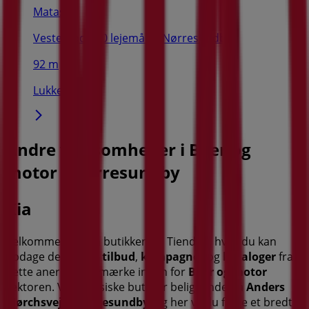
Matas
Vestergade 30 lejemål 7, Nørresundby
92 m
Lukket
Andre virksomheder i Biler og
motor i Nørresundby
Kia
Velkommen til
Kia
butikken på Tiendeo, hvor du kan
opdage de bedste
tilbud
,
kampagner
og
kataloger
fra
dette anerkendte mærke inden for
Biler og motor
sektoren. Vores fysiske butik er beliggende på
Anders
Mørchsvej 3
,
Nørresundby
, og her vil du finde et bredt