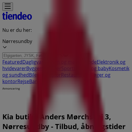
Nu er du her:
Nørresundby
Featured
Dagligvarer
Hjem og møbler
Mode
Elektronik og
hvidevarer
Byggemarkeder
Sport
Legetøj og baby
Kosmetik
og sundhed
Biler og motor
Restauranter
Bøger og
kontor
Rejse
Banker
Annoncering
Kia butik - Anders Mørchsvej 3,
Nørresundby - Tilbud, åbningstider