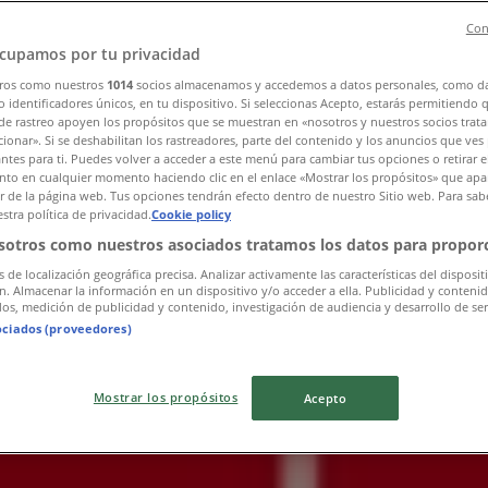
Con
cupamos por tu privacidad
ros como nuestros
1014
socios almacenamos y accedemos a datos personales, como d
 identificadores únicos, en tu dispositivo. Si seleccionas Acepto, estarás permitiendo 
de rastreo apoyen los propósitos que se muestran en «nosotros y nuestros socios trat
ionar». Si se deshabilitan los rastreadores, parte del contenido y los anuncios que ves
antes para ti. Puedes volver a acceder a este menú para cambiar tus opciones o retirar e
to en cualquier momento haciendo clic en el enlace «Mostrar los propósitos» que apar
or de la página web. Tus opciones tendrán efecto dentro de nuestro Sitio web. Para sab
stra política de privacidad.
Cookie policy
sotros como nuestros asociados tratamos los datos para proporc
s de localización geográfica precisa. Analizar activamente las características del disposit
ón. Almacenar la información en un dispositivo y/o acceder a ella. Publicidad y conteni
os, medición de publicidad y contenido, investigación de audiencia y desarrollo de ser
ociados (proveedores)
Mostrar los propósitos
Acepto