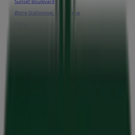
Sunset Boulevard
Østre Stationsvej 27, Odense
190 m
Lukket
7-Eleven
Østre Stationsvej 27, Odense
205 m
Åben
Andre virksomheder i Hjem og