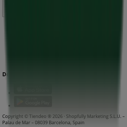
Index
Mærker
Lokale mærker
Forhandlere
Butikker i nærheten
Produkter
Lokale produkter
Byer
Download Tiendeos App.
Copyright © Tiendeo ® 2026 · Shopfully Marketing S.L.U. –
Palau de Mar – 08039 Barcelona, Spain