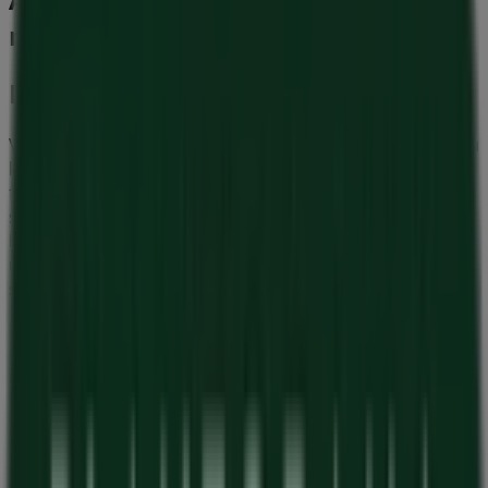
møbler i Odense
Plantorama
Velkommen til
Plantorama
butikken på Tiendeo, hvor du
kan opdage de bedste
tilbud
,
kampagner
og
kataloger
fra dette anerkendte mærke inden for
Hjem og møbler
sektoren. Vores fysiske butik er beliggende på
Petersmindevej 1C
,
Odense
, og her vil du finde et bredt
udvalg af kvalitetsprodukter, der hjælper dig med at
spare penge hele
august 2026
.
På Tiendeo tilbyder vi alle de opdaterede oplysninger om
Plantorama
, såsom åbningstider, eksklusive tilbud og
den præcise placering af butikken på
Petersmindevej 1C
.
Derudover får du adgang til de nyeste kataloger fra
Plantorama
, hvor du kan opdage de nyeste kampagner
og få store rabatter på
Hjem og møbler
produkter til
dine køb i
Odense
.