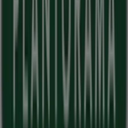
Tiendeo er en del af teknologivirksomheden Shopfully,