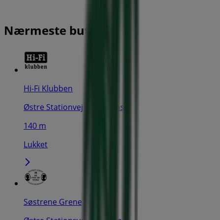
Nærmeste butikker
Hi-Fi Klubben
Østre Stationvej 4-6, Odense
140 m
Lukket
Søstrene Grene