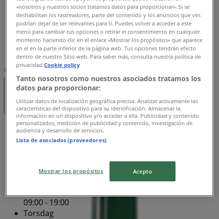
«nosotros y nuestros socios tratamos datos para proporcionar». Si se
09:00 - 19:00
deshabilitan los rastreadores, parte del contenido y los anuncios que ves
Fredag
podrían dejar de ser relevantes para ti. Puedes volver a acceder a este
09:00 - 19:00
menú para cambiar tus opciones o retirar el consentimiento en cualquier
momento haciendo clic en el enlace «Mostrar los propósitos» que aparece
Lørdag
en el en la parte inferior de la página web. Tus opciones tendrán efecto
09:00 - 18:00
dentro de nuestro Sitio web. Para saber más, consulta nuestra política de
privacidad.
Cookie policy
Kort
63 12 63 63
Tanto nosotros como nuestros asociados tratamos los
datos para proporcionar:
Lukket
Utilizar datos de localización geográfica precisa. Analizar activamente las
características del dispositivo para su identificación. Almacenar la
información en un dispositivo y/o acceder a ella. Publicidad y contenido
personalizados, medición de publicidad y contenido, investigación de
Søndag
audiencia y desarrollo de servicios.
09:00 - 18:00
Lista de asociados (proveedores)
Mandag
09:00 - 19:00
Tirsdag
Mostrar los propósitos
Acepto
09:00 - 19:00
Onsdag
09:00 - 19:00
Torsdag