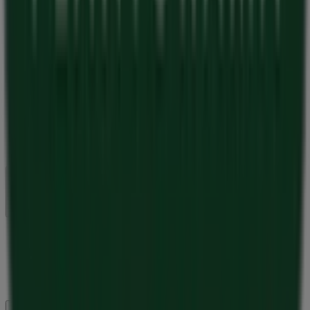
der er i gang med at genopfinde lokalhandel verden over.
Tiendeo
Det gør vi
Forretningsløsninger
Nyheder og medier
Arbejd hos os
Kontakt os
Marketing og forretningsforespørgsel
Butikken er placeret forkert på kortet
Ugentlig feedback annonce
Tekniske problemer og generel feedback