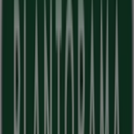
Gå ikke glip af muligheden for at besøge
Plantorama
butikken på
Petersmindevej 1C
for en fuld
shoppingoplevelse. Vi inviterer dig til at udforske de
kampagner, vi har til dig i denne
august
og holde dig
opdateret om de bedste tilbud fra
Plantorama
i
Odense
. Besøg os og begynd at spare i dag!
Flere oplysninger om Plantorama
Se andre butikker af
Plantorama i Odense
Annoncering