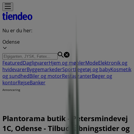
Nu er du her:
Odense
Featured
Dagligvarer
Hjem og møbler
Mode
Elektronik og
hvidevarer
Byggemarkeder
Sport
Legetøj og baby
Kosmetik
og sundhed
Biler og motor
Restauranter
Bøger og
kontor
Rejse
Banker
Annoncering
Plantorama butik - Petersmindevej
1C, Odense - Tilbud, åbningstider og